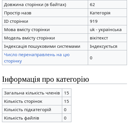
Довжина сторінки (в байтах)
62
Простір назв
Категорія
ID сторінки
919
Мова вмісту сторінки
uk - українська
Модель вмісту сторінки
вікітекст
Індексація пошуковими системами
Індексується
Число перенаправлень на цю
0
сторінку
Інформація про категорію
Загальна кількість членів
15
Кількість сторінок
15
Кількість підкатегорій
0
Кількість файлів
0