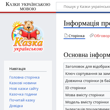
Казки українською
мовою
Інформація пр
Сторінка
Обговор
Основна інформ
Заголовок для відобра
Навігація
Ключ сортування за за
Головна сторінка
Довжина сторінки (в ба
Казкові новини
ID сторінки
Нові казки сайту
Казочка години
Мова вмісту сторінки
Почитай казку
Модель вмісту сторінки
Довідка
Індексація пошуковими