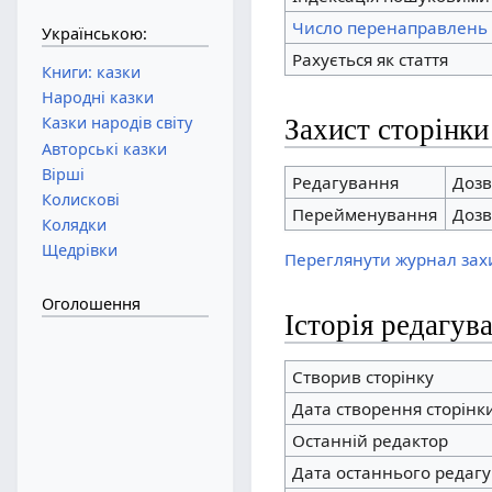
Число перенаправлень 
Українською:
Рахується як стаття
Книги: казки
Народні казки
Казки народів світу
Захист сторінки
Авторські казки
Вірші
Редагування
Дозв
Колискові
Перейменування
Дозв
Колядки
Щедрівки
Переглянути журнал захи
Оголошення
Історія редагув
Створив сторінку
Дата створення сторінк
Останній редактор
Дата останнього редаг