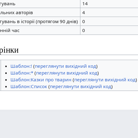
агувань
14
альних авторів
4
увань в історії (протягом 90 днів)
0
анній час
0
рінки
Шаблон:!
(
переглянути вихідний код
)
Шаблон:*
(
переглянути вихідний код
)
Шаблон:Казки про тварин
(
переглянути вихідний код
)
Шаблон:Список
(
переглянути вихідний код
)