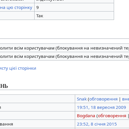
на цю сторінку
9
Так
олити всім користувачам (блокування на невизначений те
олити всім користувачам (блокування на невизначений те
сту цієї сторінки
ань
Snak
(
обговорення
|
вн
и
19:51, 18 вересня 2009
Bogdana
(
обговорення
ування
23:52, 8 січня 2015