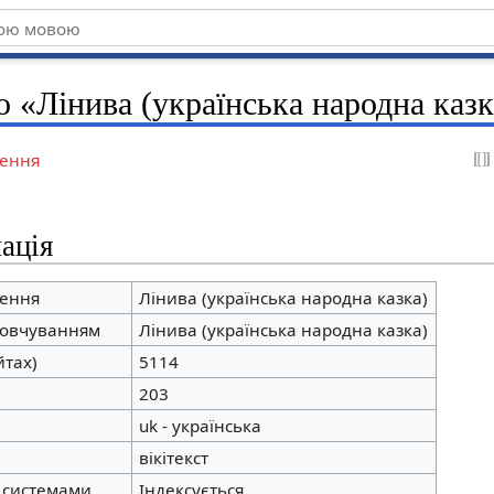
о «Лінива (українська народна казк
ення
ація
ження
Лінива (українська народна казка)
мовчуванням
Лінива (українська народна казка)
йтах)
5114
203
uk - українська
вікітекст
 системами
Індексується