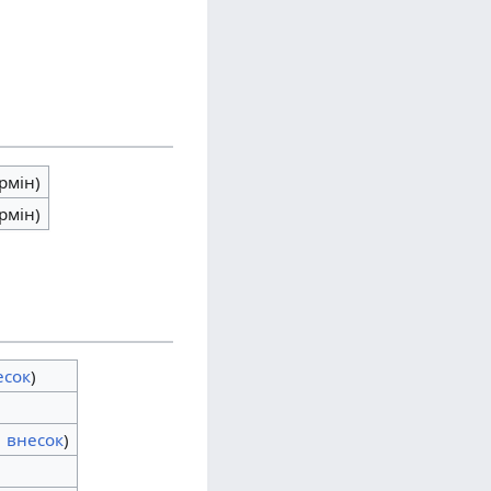
рмін)
рмін)
есок
)
|
внесок
)