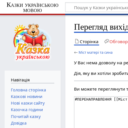
Казки українською
мовою
Перегляд вихід
Сторінка
Обговор
←
Міст матері та сина
У Вас нема дозволу на ре
Дія, яку ви хотіли зроби
Навігація
Ви можете переглянути та
Головна сторінка
Казкові новини
Нові казки сайту
Казочка години
Почитай казку
Довідка