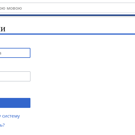
ми
у систему
ь?