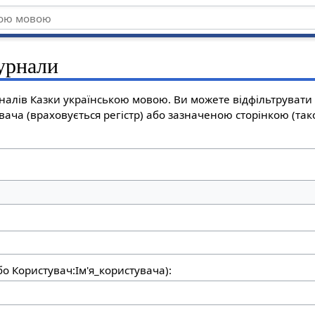
журнали
алів Казки українською мовою. Ви можете відфільтрувати 
вача (враховується регістр) або зазначеною сторінкою (та
бо Користувач:Ім'я_користувача):