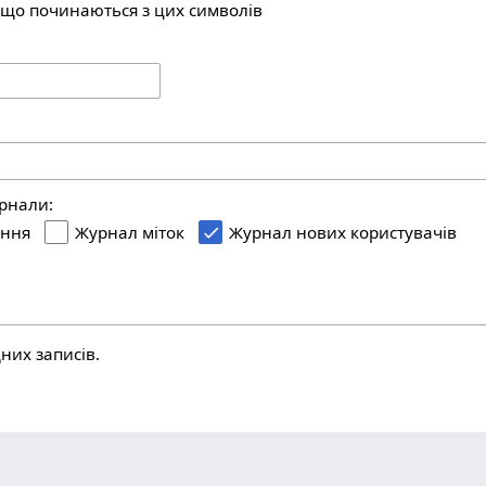
 що починаються з цих символів
урнали:
ання
Журнал міток
Журнал нових користувачів
них записів.