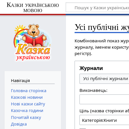
Казки українською
мовою
Усі публічні 
Комбінований показ журн
журналу, іменем користу
регістр).
Журнали
Усі публічні журнали
Навігація
Виконавець:
Головна сторінка
Казкові новини
Нові казки сайту
Казочка години
Ціль (назва сторінки а
Почитай казку
Довідка