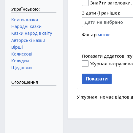
Знайти заголовки,
Українською:
З дати (і раніше):
Книги: казки
Дати не вибрано
Народні казки
Казки народів світу
Фільтр
міток
:
Авторські казки
Вірші
Колискові
Показати додаткові ж
Колядки
Журнал патрулюв
Щедрівки
Показати
Оголошення
У журналі немає відповід