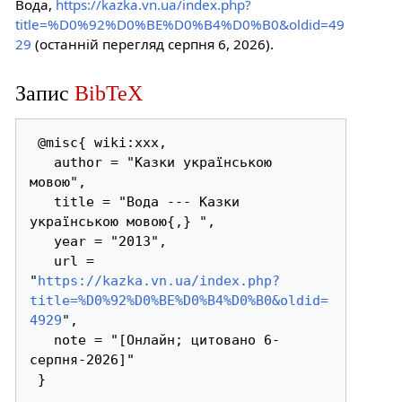
Вода,
https://kazka.vn.ua/index.php?
title=%D0%92%D0%BE%D0%B4%D0%B0&oldid=49
29
(останній перегляд серпня 6, 2026).
Запис
BibTeX
 @misc{ wiki:xxx,

   author = "Казки українською 
мовою",

   title = "Вода --- Казки 
українською мовою{,} ",

   year = "2013",

   url = 
"
https://kazka.vn.ua/index.php?
title=%D0%92%D0%BE%D0%B4%D0%B0&oldid=
4929
",

   note = "[Онлайн; цитовано 6-
серпня-2026]"
