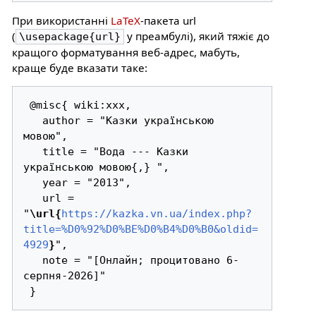
При використанні
LaTeX
-пакета url
(
у преамбулі), який тяжіє до
\usepackage{url}
кращого форматування веб-адрес, мабуть,
краще буде вказати таке:
 @misc{ wiki:xxx,

   author = "Казки українською 
мовою",

   title = "Вода --- Казки 
українською мовою{,} ",

   year = "2013",

   url = 
"
\url{
https://kazka.vn.ua/index.php?
title=%D0%92%D0%BE%D0%B4%D0%B0&oldid=
4929
}
",

   note = "[Онлайн; процитовано 6-
серпня-2026]"
