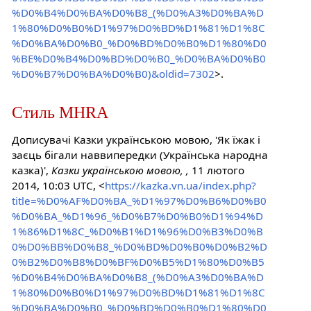
%D0%B4%D0%BA%D0%B8_(%D0%A3%D0%BA%D
1%80%D0%B0%D1%97%D0%BD%D1%81%D1%8C
%D0%BA%D0%B0_%D0%BD%D0%B0%D1%80%D0
%BE%D0%B4%D0%BD%D0%B0_%D0%BA%D0%B0
%D0%B7%D0%BA%D0%B0)&oldid=7302
>.
Стиль MHRA
Дописувачі Казки українською мовою, 'Як їжак і
заєць бігали наввипередки (Українська народна
казка)',
Казки українською мовою, ,
11 лютого
2014, 10:03 UTC, <
https://kazka.vn.ua/index.php?
title=%D0%AF%D0%BA_%D1%97%D0%B6%D0%B0
%D0%BA_%D1%96_%D0%B7%D0%B0%D1%94%D
1%86%D1%8C_%D0%B1%D1%96%D0%B3%D0%B
0%D0%BB%D0%B8_%D0%BD%D0%B0%D0%B2%D
0%B2%D0%B8%D0%BF%D0%B5%D1%80%D0%B5
%D0%B4%D0%BA%D0%B8_(%D0%A3%D0%BA%D
1%80%D0%B0%D1%97%D0%BD%D1%81%D1%8C
%D0%BA%D0%B0_%D0%BD%D0%B0%D1%80%D0