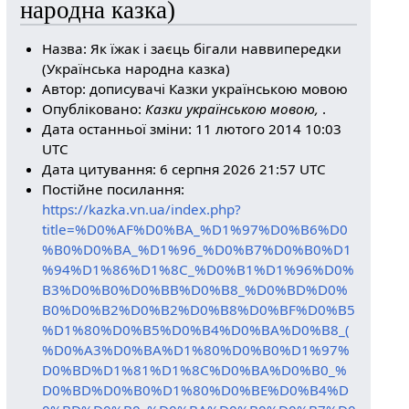
народна казка)
Назва: Як їжак і заєць бігали наввипередки
(Українська народна казка)
Автор: дописувачі Казки українською мовою
Опубліковано:
Казки українською мовою,
.
Дата останньої зміни: 11 лютого 2014 10:03
UTC
Дата цитування: 6 серпня 2026 21:57 UTC
Постійне посилання:
https://kazka.vn.ua/index.php?
title=%D0%AF%D0%BA_%D1%97%D0%B6%D0
%B0%D0%BA_%D1%96_%D0%B7%D0%B0%D1
%94%D1%86%D1%8C_%D0%B1%D1%96%D0%
B3%D0%B0%D0%BB%D0%B8_%D0%BD%D0%
B0%D0%B2%D0%B2%D0%B8%D0%BF%D0%B5
%D1%80%D0%B5%D0%B4%D0%BA%D0%B8_(
%D0%A3%D0%BA%D1%80%D0%B0%D1%97%
D0%BD%D1%81%D1%8C%D0%BA%D0%B0_%
D0%BD%D0%B0%D1%80%D0%BE%D0%B4%D