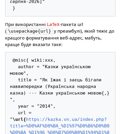
серпня-2026]"

При використанні
LaTeX
-пакета url
(
у преамбулі), який тяжіє до
\usepackage{url}
кращого форматування веб-адрес, мабуть,
краще буде вказати таке:
 @misc{ wiki:xxx,

   author = "Казки українською 
мовою",

   title = "Як їжак і заєць бігали 
наввипередки (Українська народна 
казка) --- Казки українською мовою{,} 
",

   year = "2014",

   url = 
"
\url{
https://kazka.vn.ua/index.php?
title=%D0%AF%D0%BA_%D1%97%D0%B6%D0%B0
%D0%BA_%D1%96_%D0%B7%D0%B0%D1%94%D1%8