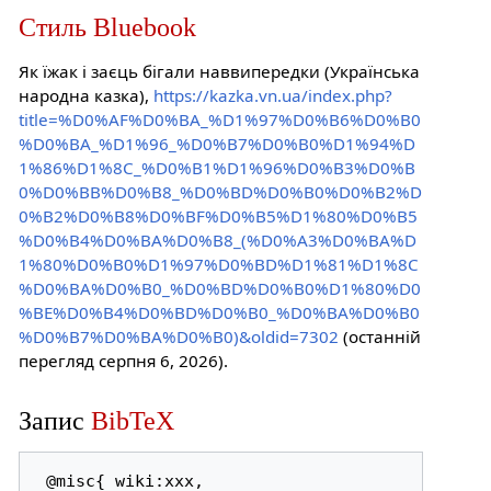
Стиль Bluebook
Як їжак і заєць бігали наввипередки (Українська
народна казка),
https://kazka.vn.ua/index.php?
title=%D0%AF%D0%BA_%D1%97%D0%B6%D0%B0
%D0%BA_%D1%96_%D0%B7%D0%B0%D1%94%D
1%86%D1%8C_%D0%B1%D1%96%D0%B3%D0%B
0%D0%BB%D0%B8_%D0%BD%D0%B0%D0%B2%D
0%B2%D0%B8%D0%BF%D0%B5%D1%80%D0%B5
%D0%B4%D0%BA%D0%B8_(%D0%A3%D0%BA%D
1%80%D0%B0%D1%97%D0%BD%D1%81%D1%8C
%D0%BA%D0%B0_%D0%BD%D0%B0%D1%80%D0
%BE%D0%B4%D0%BD%D0%B0_%D0%BA%D0%B0
%D0%B7%D0%BA%D0%B0)&oldid=7302
(останній
перегляд серпня 6, 2026).
Запис
BibTeX
 @misc{ wiki:xxx,
