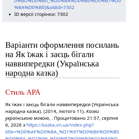
0%BD%D0%B0_%D0%BA%D0%B0%D0%B7%D0
%BA%D0%B0)&oldid=7302
ID версії сторінки: 7302
Варіанти оформлення посилань
на Як їжак і заєць бігали
наввипередки (Українська
народна казка)
Стиль APA
Як їжак і заєць бігали наввипередки (Українська
народна казка). (2014, лютого 11).
Казки
українською мовою,
. Процитовано 21:57, серпня
6, 2026 з
https://kazka.vn.ua/index.php?
title=%D0%AF%D0%BA_%D1%97%D0%B6%D0%B0
%D0%BA_%D1%96_%D0%B7%D0%B0%D1%94%D