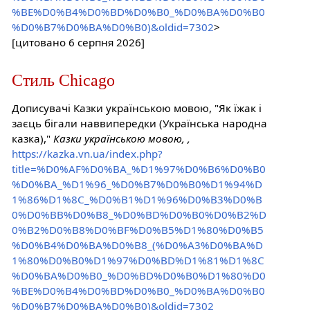
%BE%D0%B4%D0%BD%D0%B0_%D0%BA%D0%B0
%D0%B7%D0%BA%D0%B0)&oldid=7302
>
[цитовано 6 серпня 2026]
Стиль Chicago
Дописувачі Казки українською мовою, "Як їжак і
заєць бігали наввипередки (Українська народна
казка),"
Казки українською мовою, ,
https://kazka.vn.ua/index.php?
title=%D0%AF%D0%BA_%D1%97%D0%B6%D0%B0
%D0%BA_%D1%96_%D0%B7%D0%B0%D1%94%D
1%86%D1%8C_%D0%B1%D1%96%D0%B3%D0%B
0%D0%BB%D0%B8_%D0%BD%D0%B0%D0%B2%D
0%B2%D0%B8%D0%BF%D0%B5%D1%80%D0%B5
%D0%B4%D0%BA%D0%B8_(%D0%A3%D0%BA%D
1%80%D0%B0%D1%97%D0%BD%D1%81%D1%8C
%D0%BA%D0%B0_%D0%BD%D0%B0%D1%80%D0
%BE%D0%B4%D0%BD%D0%B0_%D0%BA%D0%B0
%D0%B7%D0%BA%D0%B0)&oldid=7302