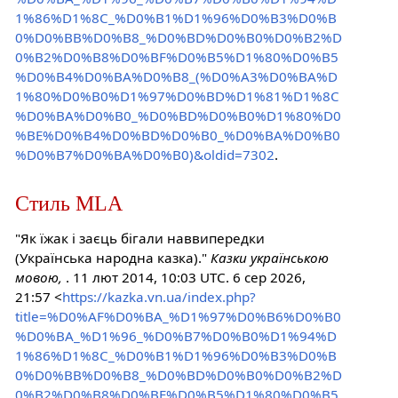
1%86%D1%8C_%D0%B1%D1%96%D0%B3%D0%B
0%D0%BB%D0%B8_%D0%BD%D0%B0%D0%B2%D
0%B2%D0%B8%D0%BF%D0%B5%D1%80%D0%B5
%D0%B4%D0%BA%D0%B8_(%D0%A3%D0%BA%D
1%80%D0%B0%D1%97%D0%BD%D1%81%D1%8C
%D0%BA%D0%B0_%D0%BD%D0%B0%D1%80%D0
%BE%D0%B4%D0%BD%D0%B0_%D0%BA%D0%B0
%D0%B7%D0%BA%D0%B0)&oldid=7302
.
Стиль MLA
"Як їжак і заєць бігали наввипередки
(Українська народна казка)."
Казки українською
мовою,
. 11 лют 2014, 10:03 UTC. 6 сер 2026,
21:57 <
https://kazka.vn.ua/index.php?
title=%D0%AF%D0%BA_%D1%97%D0%B6%D0%B0
%D0%BA_%D1%96_%D0%B7%D0%B0%D1%94%D
1%86%D1%8C_%D0%B1%D1%96%D0%B3%D0%B
0%D0%BB%D0%B8_%D0%BD%D0%B0%D0%B2%D
0%B2%D0%B8%D0%BF%D0%B5%D1%80%D0%B5