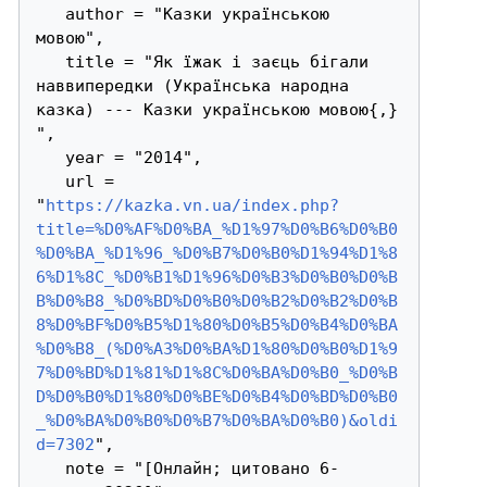
   author = "Казки українською 
мовою",

   title = "Як їжак і заєць бігали 
наввипередки (Українська народна 
казка) --- Казки українською мовою{,} 
",

   year = "2014",

   url = 
"
https://kazka.vn.ua/index.php?
title=%D0%AF%D0%BA_%D1%97%D0%B6%D0%B0
%D0%BA_%D1%96_%D0%B7%D0%B0%D1%94%D1%8
6%D1%8C_%D0%B1%D1%96%D0%B3%D0%B0%D0%B
B%D0%B8_%D0%BD%D0%B0%D0%B2%D0%B2%D0%B
8%D0%BF%D0%B5%D1%80%D0%B5%D0%B4%D0%BA
%D0%B8_(%D0%A3%D0%BA%D1%80%D0%B0%D1%9
7%D0%BD%D1%81%D1%8C%D0%BA%D0%B0_%D0%B
D%D0%B0%D1%80%D0%BE%D0%B4%D0%BD%D0%B0
_%D0%BA%D0%B0%D0%B7%D0%BA%D0%B0)&oldi
d=7302
",

   note = "[Онлайн; цитовано 6-