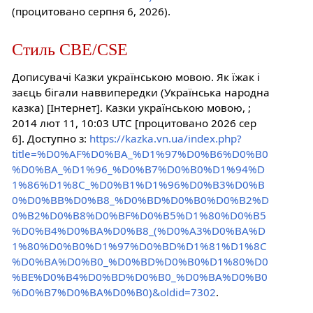
(процитовано серпня 6, 2026).
Стиль CBE/CSE
Дописувачі Казки українською мовою. Як їжак і
заєць бігали наввипередки (Українська народна
казка) [Інтернет]. Казки українською мовою, ;
2014 лют 11, 10:03 UTC [процитовано 2026 сер
6]. Доступно з:
https://kazka.vn.ua/index.php?
title=%D0%AF%D0%BA_%D1%97%D0%B6%D0%B0
%D0%BA_%D1%96_%D0%B7%D0%B0%D1%94%D
1%86%D1%8C_%D0%B1%D1%96%D0%B3%D0%B
0%D0%BB%D0%B8_%D0%BD%D0%B0%D0%B2%D
0%B2%D0%B8%D0%BF%D0%B5%D1%80%D0%B5
%D0%B4%D0%BA%D0%B8_(%D0%A3%D0%BA%D
1%80%D0%B0%D1%97%D0%BD%D1%81%D1%8C
%D0%BA%D0%B0_%D0%BD%D0%B0%D1%80%D0
%BE%D0%B4%D0%BD%D0%B0_%D0%BA%D0%B0
%D0%B7%D0%BA%D0%B0)&oldid=7302
.