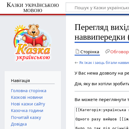
Казки українською
мовою
Перегляд вихід
наввипередки 
Сторінка
Обговор
←
Як їжак і заєць бігали навв
У Вас нема дозволу на ре
Навігація
Дія, яку ви хотіли зроби
Головна сторінка
Казкові новини
Ви можете переглянути та
Нові казки сайту
Казочка години
Почитай казку
Довідка