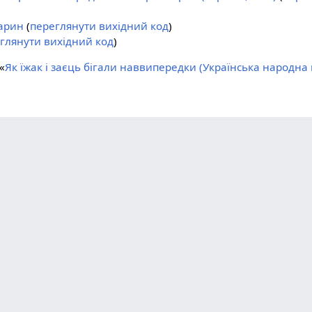
арин
(
переглянути вихідний код
)
глянути вихідний код
)
«
Як їжак і заєць бігали наввипередки (Українська народна 