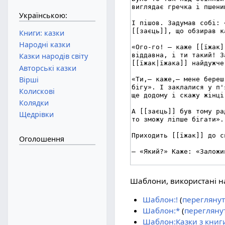
Українською:
Книги: казки
Народні казки
Казки народів світу
Авторські казки
Вірші
Колискові
Колядки
Щедрівки
Оголошення
Шаблони, використані на
Шаблон:!
(
переглянут
Шаблон:*
(
перегляну
Шаблон:Казки з книги