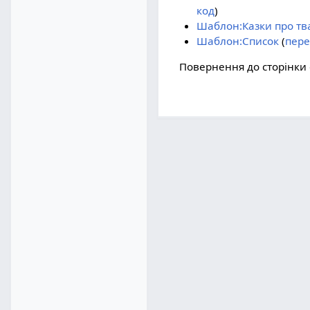
код
)
Шаблон:Казки про тв
Шаблон:Список
(
пере
Повернення до сторінки 