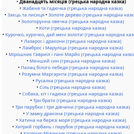
•
Дванадцять місяців (грецька народна казка)
•
Жабеня та гадючка (грецька народна казка)
•
Заєць та лисиця
•
Золоте дерево (грецька народна казк
•
Золоторунна овечка (грецька народна казка)
•
Коти (грецька народна казка)
•
Курочко, курочко, дай мені золота! (грецька народна каз
•
Лазарос і дракони (грецька народна казка)
•
Ламброс і Маруліца (грецька народна казка)
•
Мірошник Гавриїл і пані Марйо (грецька народна казк
•
Менший син (грецька народна казка)
•
Палац білого лебедя (грецька народна казка)
•
Розумна Маргарнта (грецька народна казка)
•
Русалка (грецька народна казка)
•
Сіль (грецька народна казка)
•
Собака, кіт і гадюка (грецька народна казка)
•
Три брати (грецька народна казка)
•
Три парубки і три дівчини (грецька народна казка)
•
У замку дракона (грецька народна казка)
•
Хатина на березі моря (грецька народна казка)
•
Хитрий горбань і парубок (грецька народна казка)
•
Хлопчик-Мізинчик (грецька народна казка)