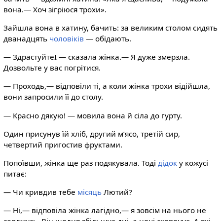
вона.— Хоч зігріюся трохи».
Зайшла вона в хатину, бачить: за великим столом сидять
дванадцять
чоловіків
— обідають.
— ЗдрастуйтеІ — сказала жінка.— Я дуже змерзла.
Дозвольте у вас погрітися.
— Проходь,— відповіли ті, а коли жінка трохи відійшла,
вони запросили її до столу.
— Красно дякую! — мовила вона й сіла до гурту.
Один присунув їй хліб, другий м’ясо, третій сир,
четвертий пригостив фруктами.
Попоївши, жінка ще раз подякувала. Тоді
дідок
у кожусі
питає:
— Чи кривдив тебе
місяць
Лютий?
— Ні,— відповіла жінка лагідно,— я зовсім на нього не