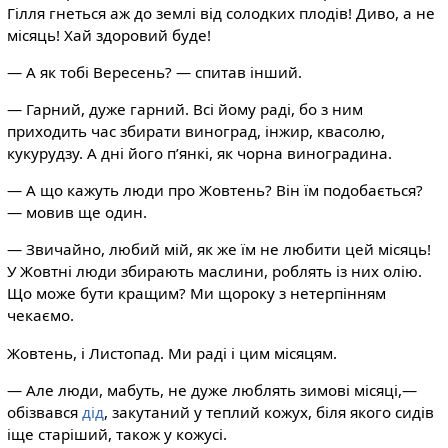
Гілля гнеться аж до землі від солодких плодів! Диво, а не
місяць! Хай здоровий буде!
— А як тобі Вересень? — спитав інший.
— Гарний, дуже гарний. Всі йому раді, бо з ним
приходить час збирати виноград, інжир, квасолю,
кукурудзу. А дні його п’янкі, як чорна виноградина.
— А що кажуть люди про Жовтень? Він їм подобається?
— мовив ще один.
— Звичайно, любий мій, як же їм не любити цей місяць!
У Жовтні люди збирають маслини, роблять із них олію.
Що може бути кращим? Ми щороку з нетерпінням
чекаємо.
Жовтень, і Листопад. Ми раді і цим місяцям.
— Але люди, мабуть, не дуже люблять зимові місяці,—
обізвався
дід
, закутаний у теплий кожух, біля якого сидів
іще старіший, також у кожусі.