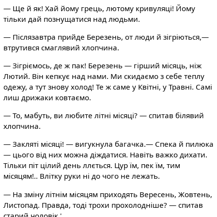
— Ще й як! Хай йому грець, лютому кривуляці! Йому
тільки дай познущатися над людьми.
— Післязавтра прийде Березень, от люди й зігріються,—
втрутився смаглявий хлопчина.
— Зігріємось, де ж пак! Березень — гірший місяць, ніж
Лютий. Він кепкує над нами. Ми скидаємо з себе теплу
одежу, а тут знову холод! Те ж саме у Квітні, у Травні. Самі
лиш дрижаки ковтаємо.
— То, мабуть, ви любите літні місяці? — спитав білявий
хлопчина.
— Закляті місяці! — вигукнула багачка.— Спека й пилюка
— цього від них можна діждатися. Навіть важко дихати.
Тільки піт цілий день ллється. Цур їм, пек їм, тим
місяцям!.. Влітку руки ні до чого не лежать.
— На зміну літнім місяцям приходять Вересень, Жовтень,
Листопад. Правда, тоді трохи прохолодніше? — спитав
старий чоловік.'