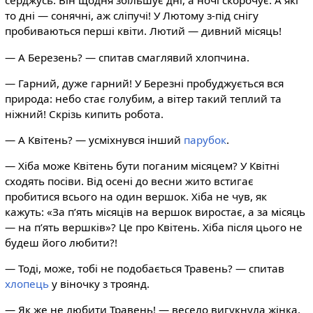
серджусь. Він щодня збільшує дні, а ночі скорочує. А які
то дні — сонячні, аж сліпучі! У Лютому з-під снігу
пробиваються перші квіти. Лютий — дивний місяць!
— А Березень? — спитав смаглявий хлопчина.
— Гарний, дуже гарний! У Березні пробуджується вся
природа: небо стає голубим, а вітер такий теплий та
ніжний! Скрізь кипить робота.
— А Квітень? — усміхнувся інший
парубок
.
— Хіба може Квітень бути поганим місяцем? У Квітні
сходять посіви. Від осені до весни жито встигає
пробитися всього на один вершок. Хіба не чув, як
кажуть: «За п’ять місяців на вершок виростає, а за місяць
— на п’ять вершків»? Це про Квітень. Хіба після цього не
будеш його любити?!
— Тоді, може, тобі не подобається Травень? — спитав
хлопець
у віночку з троянд.
— Як же не любити Травень! — весело вигукнула жінка.