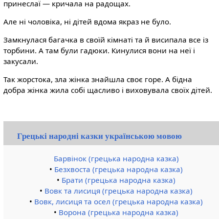
принеслаї — кричала на радощах.
Але ні чоловіка, ні дітей вдома якраз не було.
Замкнулася багачка в своїй кімнаті та й висипала все із
торбини. А там були гадюки. Кинулися вони на неї і
закусали.
Так жорстока, зла жінка знайшла своє горе. А бідна
добра жінка жила собі щасливо і виховувала своїх дітей.
Грецькі народні казки українською мовою
Барвінок (грецька народна казка)
•
Безхвоста (грецька народна казка)
•
Брати (грецька народна казка)
•
Вовк та лисиця (грецька народна казка)
•
Вовк, лисиця та осел (грецька народна казка)
•
Ворона (грецька народна казка)