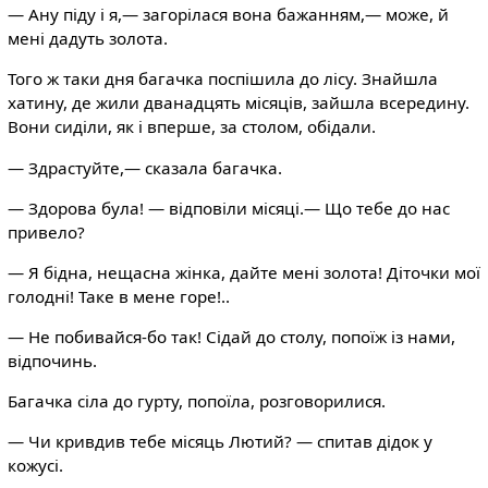
— Ану піду і я,— загорілася вона бажанням,— може, й
мені дадуть золота.
Того ж таки дня багачка поспішила до лісу. Знайшла
хатину, де жили дванадцять місяців, зайшла всередину.
Вони сиділи, як і вперше, за столом, обідали.
— Здрастуйте,— сказала багачка.
— Здорова була! — відповіли місяці.— Що тебе до нас
привело?
— Я бідна, нещасна жінка, дайте мені золота! Діточки мої
голодні! Таке в мене горе!..
— Не побивайся-бо так! Сідай до столу, попоїж із нами,
відпочинь.
Багачка сіла до гурту, попоїла, розговорилися.
— Чи кривдив тебе місяць Лютий? — спитав дідок у
кожусі.