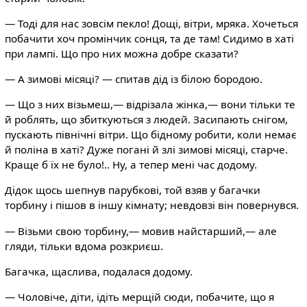
— Тоді для нас зовсім пекло! Дощі, вітри, мряка. Хочеться
побачити хоч промінчик сонця, та де там! Сидимо в хаті
при лампі. Що про них можна добре сказати?
— А зимові місяці? — спитав дід із білою бородою.
— Що з них візьмеш,— відрізала жінка,— вони тільки те
й роблять, що збиткуються з людей. Засипають снігом,
пускають північні вітри. Що бідному робити, коли немає
й поліна в хаті? Дуже погані й злі зимові місяці, старче.
Краще б їх не було!.. Ну, а тепер мені час додому.
Дідок щось шепнув парубкові, той взяв у багачки
торбину і пішов в іншу кімнату; невдовзі він повернувся.
— Візьми свою торбину,— мовив найстарший,— але
гляди, тільки вдома розкриєш.
Багачка, щаслива, подалася додому.
— Чоловіче, діти, ідіть мерщій сюди, побачите, що я