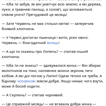
— Хіба ти забув, як він уквітчує всю землю; а які дерева,
луки; а травневі пахощі, а солов’ї, що заливаються
співом уночі? Пречудовий це місяць!
— Зате Червень не має стільки квітів! — заперечив
білявий хлопчина.
— У Червні достигає пшениця і жито, різні овочі.
Червень — благодатний
місяць
!
— А що ти скажеш про Липень? — спитав інший
хлопчина.
— Хіба ти не знаєш? — здивувалася жінка.— Він збирає
молотників на токи, наповнює млини зерном, печі
хлібом. А які дні погожі у Липні! Одежі теплої не треба. А
бідному
чоловікові
зовсім добре. Якщо немає чого взути,
може й босий ходити.
— А Серпень? — спитав чорнявий.
— Це справжній місяць! — не вгавала добра жінка.—