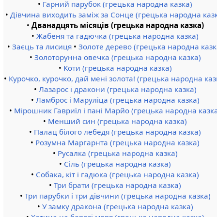
•
Гарний парубок (грецька народна казка)
•
Дівчина виходить заміж за Сонце (грецька народна каз
•
Дванадцять місяців (грецька народна казка)
•
Жабеня та гадючка (грецька народна казка)
•
Заєць та лисиця
•
Золоте дерево (грецька народна казк
•
Золоторунна овечка (грецька народна казка)
•
Коти (грецька народна казка)
•
Курочко, курочко, дай мені золота! (грецька народна каз
•
Лазарос і дракони (грецька народна казка)
•
Ламброс і Маруліца (грецька народна казка)
•
Мірошник Гавриїл і пані Марйо (грецька народна казк
•
Менший син (грецька народна казка)
•
Палац білого лебедя (грецька народна казка)
•
Розумна Маргарнта (грецька народна казка)
•
Русалка (грецька народна казка)
•
Сіль (грецька народна казка)
•
Собака, кіт і гадюка (грецька народна казка)
•
Три брати (грецька народна казка)
•
Три парубки і три дівчини (грецька народна казка)
•
У замку дракона (грецька народна казка)