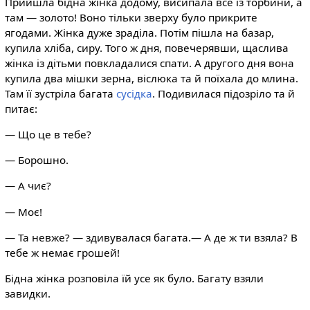
Прийшла бідна жінка додому, висипала все із торбини, а
там — золото! Воно тільки зверху було прикрите
ягодами. Жінка дуже зраділа. Потім пішла на базар,
купила хліба, сиру. Того ж дня, повечерявши, щаслива
жінка із дітьми повкладалися спати. А другого дня вона
купила два мішки зерна, віслюка та й поїхала до млина.
Там її зустріла багата
сусідка
. Подивилася підозріло та й
питає:
— Що це в тебе?
— Борошно.
— А чиє?
— Моє!
— Та невже? — здивувалася багата.— А де ж ти взяла? В
тебе ж немає грошей!
Бідна жінка розповіла їй усе як було. Багату взяли
завидки.