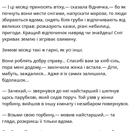
— І ці місяці приносять втіху,— сказала біднячка,— бо як
почнуть вони мести снігами, напускати морози, то люди
збираються вдома, сидять біля груби і відпочивають від
великих справ: розказують казки, різні небилиці,
пригоди. Кращий відпочинок навряд чи знайдеш! Сніг
укриває землю і зігріває озимину.
Зимові місяці такі ж гарні, як усі інші.
Вони роблять добру справу... Спасибі вам за хліб-сіль,
пора мені додому,— закінчила жінка і встала.— Діти,
мабуть, заждалися... Адже я їх самих залишила,
бідолашок...
— Зачекай,— звернувся до неї найстарший і шепнув
щось парубкові, який сидів поруч. Той узяв у жінки
торбину, вийшов в іншу кімнату і незабаром повернувся.
— Візьми свою торбину,— мовив найстарший,— та
гляди, розкриєш її тільки вдома.