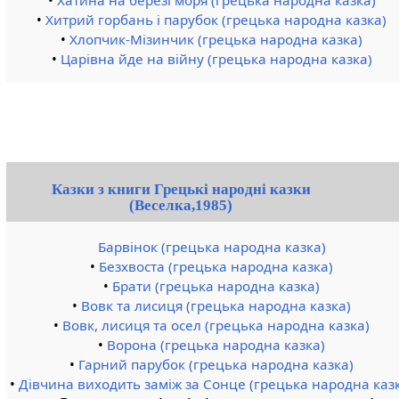
•
Хатина на березі моря (грецька народна казка)
•
Хитрий горбань і парубок (грецька народна казка)
•
Хлопчик-Мізинчик (грецька народна казка)
•
Царівна йде на війну (грецька народна казка)
Казки з книги Грецькі народні казки
(Веселка,1985)
Барвінок (грецька народна казка)
•
Безхвоста (грецька народна казка)
•
Брати (грецька народна казка)
•
Вовк та лисиця (грецька народна казка)
•
Вовк, лисиця та осел (грецька народна казка)
•
Ворона (грецька народна казка)
•
Гарний парубок (грецька народна казка)
•
Дівчина виходить заміж за Сонце (грецька народна каз