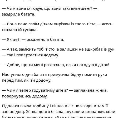
— Чим вона їх годує, що вони такі випещені? —
заздрила багата.
— Вона пече своїм діткам пиріжки із твого тіста,— якось
сказала їй сусідка.
— Як це?! — оскаженіла багата.
— А так, замісить тобі тісто, а залишки не зшкрібає із рук
— так і повертається додому.
— Добре, що ти мені розказала, ось я нагодую її діток!
Наступного дня багата примусила бідну помити руки
перед тим, як іти додому.
— Чим я тепер годуватиму дітей? — заплакала жінка,
повернувшись додому.
Бідолаха взяла торбину і пішла в ліс по ягоди. А там її
застав дощ. Жінка довго бігала, шукаючи схованки, коли
бачить — вдалині хатина. «Яка я щаслива,— подумала