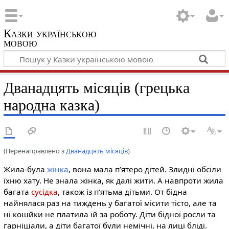
Казки українською
мовою
Дванадцять місяців (грецька
народна казка)
(Перенаправлено з
Дванадцять місяців
)
Жила-була
жінка
, вона мала п’ятеро дітей. Злидні обсіли
їхню хату. Не знала жінка, як далі жити. А навпроти жила
багата
сусідка
, також із п’ятьма дітьми. От бідна
найнялася раз на тиждень у багатої місити тісто, але та
ні кошйки не платила їй за роботу. Діти бідної росли та
гарнішали, а діти багатої були немічні, на лиці бліді.