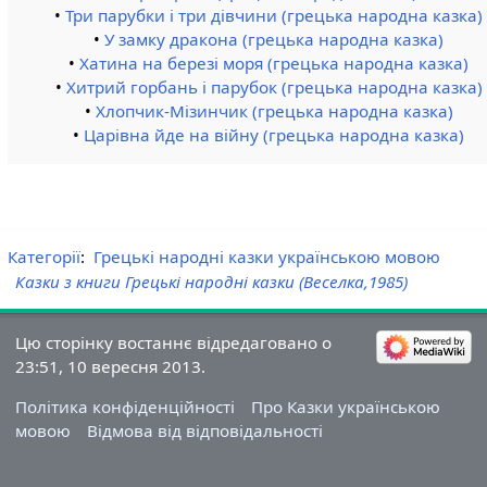
•
Три парубки і три дівчини (грецька народна казка)
•
У замку дракона (грецька народна казка)
•
Хатина на березі моря (грецька народна казка)
•
Хитрий горбань і парубок (грецька народна казка)
•
Хлопчик-Мізинчик (грецька народна казка)
•
Царівна йде на війну (грецька народна казка)
Категорії
:
Грецькі народні казки українською мовою
Казки з книги Грецькі народні казки (Веселка,1985)
Цю сторінку востаннє відредаговано о
23:51, 10 вересня 2013.
Політика конфіденційності
Про Казки українською
мовою
Відмова від відповідальності