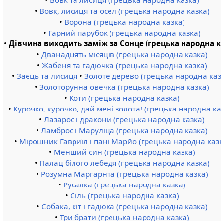
•
Вовк, лисиця та осел (грецька народна казка)
•
Ворона (грецька народна казка)
•
Гарний парубок (грецька народна казка)
•
Дівчина виходить заміж за Сонце (грецька народна к
•
Дванадцять місяців (грецька народна казка)
•
Жабеня та гадючка (грецька народна казка)
•
Заєць та лисиця
•
Золоте дерево (грецька народна каз
•
Золоторунна овечка (грецька народна казка)
•
Коти (грецька народна казка)
•
Курочко, курочко, дай мені золота! (грецька народна ка
•
Лазарос і дракони (грецька народна казка)
•
Ламброс і Маруліца (грецька народна казка)
•
Мірошник Гавриїл і пані Марйо (грецька народна каз
•
Менший син (грецька народна казка)
•
Палац білого лебедя (грецька народна казка)
•
Розумна Маргарнта (грецька народна казка)
•
Русалка (грецька народна казка)
•
Сіль (грецька народна казка)
•
Собака, кіт і гадюка (грецька народна казка)
•
Три брати (грецька народна казка)