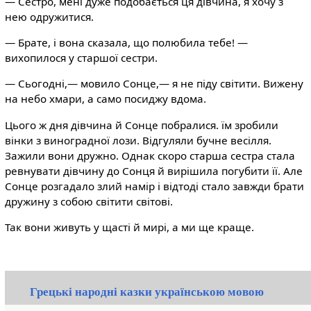
— Сестро, мені дуже подобається ця дівчина, я хочу з
нею одружитися.
— Брате, і вона сказала, що полюбила тебе! —
вихопилося у старшої сестри.
— Сьогодні,— мовило Сонце,— я не піду світити. Вижену
на небо хмари, а само посиджу вдома.
Цього ж дня дівчина й Сонце побралися. їм зробили
вінки з виноградної лози. Відгуляли бучне весілля.
Зажили вони дружно. Однак скоро старша сестра стала
ревнувати дівчину до Сонця й вирішила погубити її. Але
Сонце розгадало злий намір і відтоді стало завжди брати
дружину з собою світити світові.
Так вони живуть у щасті й мирі, а ми ще краще.
Грецькі народні казки українською мовою