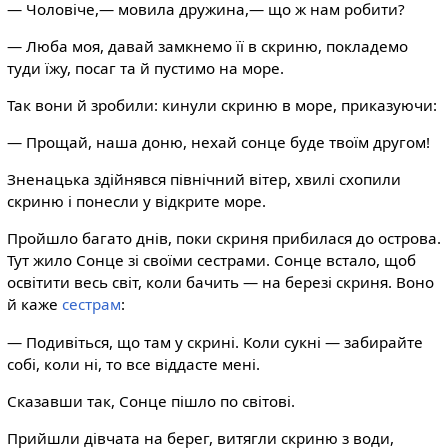
— Чоловіче,— мовила дружина,— що ж нам робити?
— Люба моя, давай замкнемо її в скриню, покладемо
туди їжу, посаг та й пустимо на море.
Так вони й зробили: кинули скриню в море, приказуючи:
— Прощай, наша доню, нехай сонце буде твоїм другом!
Зненацька здійнявся північний вітер, хвилі схопили
скриню і понесли у відкрите море.
Пройшло багато днів, поки скриня прибилася до острова.
Тут жило Сонце зі своїми сестрами. Сонце встало, щоб
освітити весь світ, коли бачить — на березі скриня. Воно
й каже
сестрам
:
— Подивіться, що там у скрині. Коли сукні — забирайте
собі, коли ні, то все віддасте мені.
Сказавши так, Сонце пішло по світові.
Прийшли дівчата на берег, витягли скриню з води,