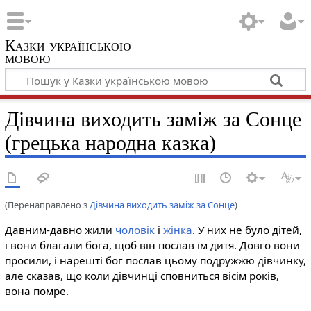
Казки українською
мовою
Дівчина виходить заміж за Сонце
(грецька народна казка)
(Перенаправлено з
Дівчина виходить заміж за Сонце
)
Давним-давно жили
чоловік
і
жінка
. У них не було дітей,
і вони благали бога, щоб він послав їм дитя. Довго вони
просили, і нарешті бог послав цьому подружжю дівчинку,
але сказав, що коли дівчинці сповниться вісім років,
вона помре.