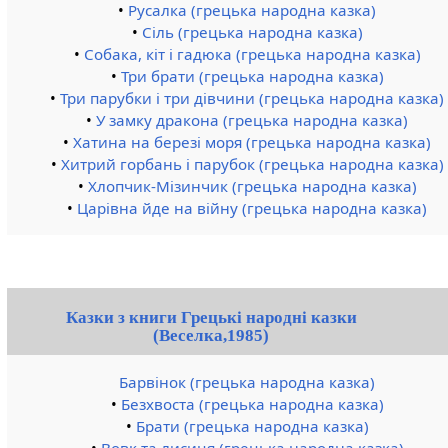
•
Русалка (грецька народна казка)
•
Сіль (грецька народна казка)
•
Собака, кіт і гадюка (грецька народна казка)
•
Три брати (грецька народна казка)
•
Три парубки і три дівчини (грецька народна казка)
•
У замку дракона (грецька народна казка)
•
Хатина на березі моря (грецька народна казка)
•
Хитрий горбань і парубок (грецька народна казка)
•
Хлопчик-Мізинчик (грецька народна казка)
•
Царівна йде на війну (грецька народна казка)
Казки з книги Грецькі народні казки
(Веселка,1985)
Барвінок (грецька народна казка)
•
Безхвоста (грецька народна казка)
•
Брати (грецька народна казка)
•
Вовк та лисиця (грецька народна казка)