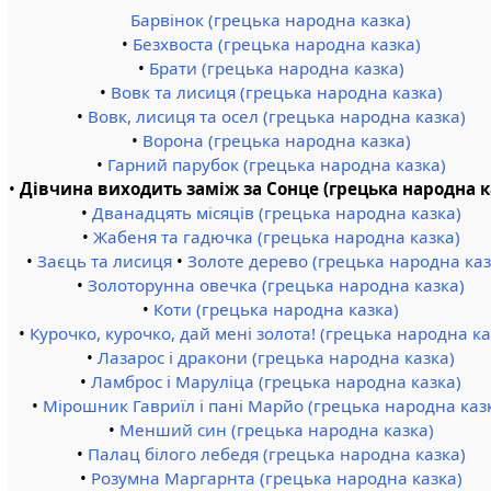
Барвінок (грецька народна казка)
•
Безхвоста (грецька народна казка)
•
Брати (грецька народна казка)
•
Вовк та лисиця (грецька народна казка)
•
Вовк, лисиця та осел (грецька народна казка)
•
Ворона (грецька народна казка)
•
Гарний парубок (грецька народна казка)
•
Дівчина виходить заміж за Сонце (грецька народна к
•
Дванадцять місяців (грецька народна казка)
•
Жабеня та гадючка (грецька народна казка)
•
Заєць та лисиця
•
Золоте дерево (грецька народна каз
•
Золоторунна овечка (грецька народна казка)
•
Коти (грецька народна казка)
•
Курочко, курочко, дай мені золота! (грецька народна ка
•
Лазарос і дракони (грецька народна казка)
•
Ламброс і Маруліца (грецька народна казка)
•
Мірошник Гавриїл і пані Марйо (грецька народна каз
•
Менший син (грецька народна казка)
•
Палац білого лебедя (грецька народна казка)
•
Розумна Маргарнта (грецька народна казка)