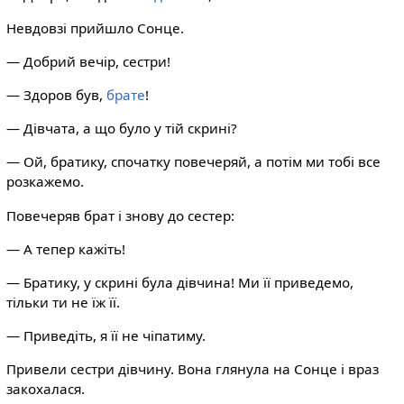
Невдовзі прийшло Сонце.
— Добрий вечір, сестри!
— Здоров був,
брате
!
— Дівчата, а що було у тій скрині?
— Ой, братику, спочатку повечеряй, а потім ми тобі все
розкажемо.
Повечеряв брат і знову до сестер:
— А тепер кажіть!
— Братику, у скрині була дівчина! Ми її приведемо,
тільки ти не їж її.
— Приведіть, я її не чіпатиму.
Привели сестри дівчину. Вона глянула на Сонце і враз
закохалася.