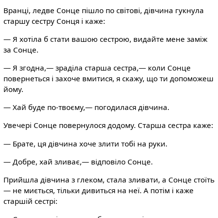
Вранці, ледве Сонце пішло по світові, дівчина гукнула
старшу сестру Сонця і каже:
— Я хотіла б стати вашою сестрою, видайте мене заміж
за Сонце.
— Я згодна,— зраділа старша сестра,— коли Сонце
повернеться і захоче вмитися, я скажу, що ти допоможеш
йому.
— Хай буде по-твоєму,— погодилася дівчина.
Увечері Сонце повернулося додому. Старша сестра каже:
— Брате, ця дівчина хоче злити тобі на руки.
— Добре, хай зливає,— відповіло Сонце.
Прийшла дівчина з глеком, стала зливати, а Сонце стоїть
— не миється, тільки дивиться на неї. А потім і каже
старшій сестрі: