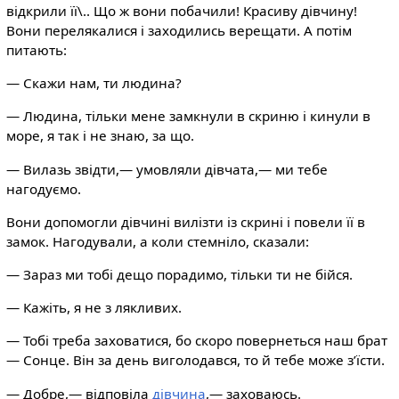
відкрили її\.. Що ж вони побачили! Красиву дівчину!
Вони перелякалися і заходились верещати. А потім
питають:
— Скажи нам, ти людина?
— Людина, тільки мене замкнули в скриню і кинули в
море, я так і не знаю, за що.
— Вилазь звідти,— умовляли дівчата,— ми тебе
нагодуємо.
Вони допомогли дівчині вилізти із скрині і повели її в
замок. Нагодували, а коли стемніло, сказали:
— Зараз ми тобі дещо порадимо, тільки ти не бійся.
— Кажіть, я не з лякливих.
— Тобі треба заховатися, бо скоро повернеться наш брат
— Сонце. Він за день виголодався, то й тебе може з’їсти.
— Добре,— відповіла
дівчина
,— заховаюсь.