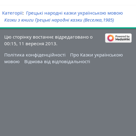
Категорії
:
Грецькі народні казки українською мовою
Казки з книги Грецькі народні казки (Веселка,1985)
Цю сторінку востаннє відредаговано о
00:15, 11 вересня 2013.
Політика конфіденційності
Про Казки українською
мовою
Відмова від відповідальності