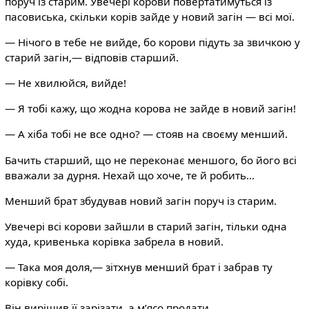
поруч із старим. Увечері корови повертатимуться із
пасовиська, скільки корів зайде у новий загін — всі мої.
— Нічого в тебе не вийде, бо корови підуть за звичкою у
старий загін,— відповів старший.
— Не хвилюйся, вийде!
— Я тобі кажу, що жодна корова не зайде в новий загін!
— А хіба тобі не все одно? — стояв на своєму менший.
Бачить старший, що не переконає меншого, бо його всі
вважали за дурня. Нехай що хоче, те й робить...
Менший брат збудував новий загін поруч із старим.
Увечері всі корови зайшли в старий загін, тільки одна
худа, кривенька корівка забрела в новий.
— Така моя доля,— зітхнув менший брат і забрав ту
корівку собі.
Він вирішив її зарізати, а м’ясо продати.