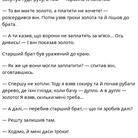
— То ви маєте золото, а платити не хочете! —
розсердився він. Потім узяв трохи золота та й пішов до
брата.
— А ти казав, що ворони не заплатять за м’ясо... Ось
дивись! — І він показав золото.
Старший брат був уражений до краю.
— Як же це вони могли заплатити? — спитав він,
оговтавшись.
— Спершу не хотіли. Тоді я взяв сокиру та й почав рубати
дерево, де їхні гнізда; коли бачу — дупло. А в дуплі —
золото! Я взяв, скільки мені треба...
— А далі,— перебив старший брат,— що ти зробив далі?
— Решту залишив там.
— Ходімо, й мені даси трохи!