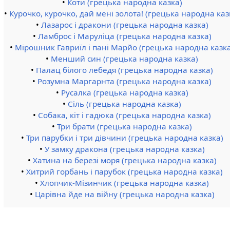
•
Коти (грецька народна казка)
•
Курочко, курочко, дай мені золота! (грецька народна каз
•
Лазарос і дракони (грецька народна казка)
•
Ламброс і Маруліца (грецька народна казка)
•
Мірошник Гавриїл і пані Марйо (грецька народна казк
•
Менший син (грецька народна казка)
•
Палац білого лебедя (грецька народна казка)
•
Розумна Маргарнта (грецька народна казка)
•
Русалка (грецька народна казка)
•
Сіль (грецька народна казка)
•
Собака, кіт і гадюка (грецька народна казка)
•
Три брати (грецька народна казка)
•
Три парубки і три дівчини (грецька народна казка)
•
У замку дракона (грецька народна казка)
•
Хатина на березі моря (грецька народна казка)
•
Хитрий горбань і парубок (грецька народна казка)
•
Хлопчик-Мізинчик (грецька народна казка)
•
Царівна йде на війну (грецька народна казка)