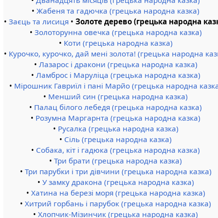
•
Дванадцять місяців (грецька народна казка)
•
Жабеня та гадючка (грецька народна казка)
•
Заєць та лисиця
•
Золоте дерево (грецька народна каз
•
Золоторунна овечка (грецька народна казка)
•
Коти (грецька народна казка)
•
Курочко, курочко, дай мені золота! (грецька народна каз
•
Лазарос і дракони (грецька народна казка)
•
Ламброс і Маруліца (грецька народна казка)
•
Мірошник Гавриїл і пані Марйо (грецька народна казк
•
Менший син (грецька народна казка)
•
Палац білого лебедя (грецька народна казка)
•
Розумна Маргарнта (грецька народна казка)
•
Русалка (грецька народна казка)
•
Сіль (грецька народна казка)
•
Собака, кіт і гадюка (грецька народна казка)
•
Три брати (грецька народна казка)
•
Три парубки і три дівчини (грецька народна казка)
•
У замку дракона (грецька народна казка)
•
Хатина на березі моря (грецька народна казка)
•
Хитрий горбань і парубок (грецька народна казка)
•
Хлопчик-Мізинчик (грецька народна казка)