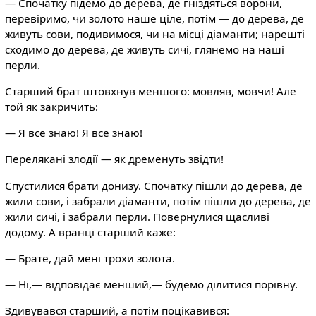
— Спочатку підемо до дерева, де гніздяться ворони,
перевіримо, чи золото наше ціле, потім — до дерева, де
живуть сови, подивимося, чи на місці діаманти; нарешті
сходимо до дерева, де живуть сичі, глянемо на наші
перли.
Старший брат штовхнув меншого: мовляв, мовчи! Але
той як закричить:
— Я все знаю! Я все знаю!
Перелякані злодії — як дременуть звідти!
Спустилися брати донизу. Спочатку пішли до дерева, де
жили сови, і забрали діаманти, потім пішли до дерева, де
жили сичі, і забрали перли. Повернулися щасливі
додому. А вранці старший каже:
— Брате, дай мені трохи золота.
— Ні,— відповідає менший,— будемо ділитися порівну.
Здивувався старший, а потім поцікавився: