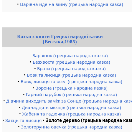
•
Царівна йде на війну (грецька народна казка)
Казки з книги Грецькі народні казки
(Веселка,1985)
Барвінок (грецька народна казка)
•
Безхвоста (грецька народна казка)
•
Брати (грецька народна казка)
•
Вовк та лисиця (грецька народна казка)
•
Вовк, лисиця та осел (грецька народна казка)
•
Ворона (грецька народна казка)
•
Гарний парубок (грецька народна казка)
•
Дівчина виходить заміж за Сонце (грецька народна каз
•
Дванадцять місяців (грецька народна казка)
•
Жабеня та гадючка (грецька народна казка)
•
Заєць та лисиця
•
Золоте дерево (грецька народна каз
•
Золоторунна овечка (грецька народна казка)