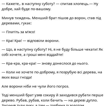
— Кажете,. в наступну суботу? — спитав хлопець.— Ну
добре, хай буде по-вашому.
Минув тиждень. Менший брат пішов до ворон, став під
деревами, гукає:
— Платіть за м’ясо!
— Кра! Кра! — відповіли ворони.
— Що, в наступну суботу? Ні, я не буду більше чекати! Як
собі хочете, а гроші мені віддайте!
— Кра-кра, кра-кра! — знову донеслося до нього.
— Коли не хочете по-доброму, я позрубую всі дерева, на
яких ваші гнізда!
Але ворони ніби не чули його погроз.
Тоді менший брат узяв сокиру й заходився рубати перше
дерево. Рубав, рубав, коли бачить — на дереві дупло.
Засунув туди руку, а там — торбина із золотом.