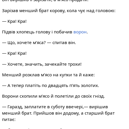
Зарізав менший брат корову, кола чує над головою:
— Кра! Кра!
Підвів хлопець голову і побачив
ворон
.
— Що, хочете м’яса? — спитав він.
— Кра! Кра!
— Хочете, значить, зачекайте трохи!
Менший розклав м’ясо на купки та й каже:
— А тепер платіть по двадцять п’ять золотих.
Ворони схопили м’ясо й полетіли до своїх гнізд.
— Гаразд, заплатите в суботу ввечері,— вирішив
менший брат. Прийшов він додому, а старший брат
питає: