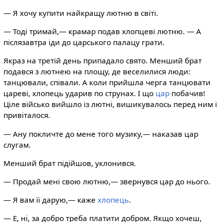
— Я хочу купити найкращу лютню в світі.
— Тоді тримай,— крамар подав хлопцеві лютню. — А
післязавтра іди до царського палацу грати.
Якраз на третій день припадало свято. Менший брат
подався з лютнею на площу, де веселилися люди:
танцювали, співали. А коли прийшла черга танцювати
цареві, хлопець ударив по струнах. І що
цар
побачив!
Ціле військо вийшло із лютні, вишикувалось перед ним і
привіталося.
— Ану покличте до мене того музику,— наказав цар
слугам.
Менший брат підійшов, уклонився.
— Продай мені свою лютню,— звернувся цар до нього.
— Я вам її дарую,— каже
хлопець
.
— Е, ні, за добро треба платити добром. Якщо хочеш,