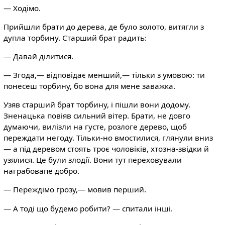
— Ходімо.
Прийшли брати до дерева, де було золото, витягли з
дупла торбину. Старший брат радить:
— Давай ділитися.
— Згода,— відповідає менший,— тільки з умовою: ти
понесеш торбину, бо вона для мене заважка.
Узяв старший брат торбину, і пішли вони додому.
Зненацька повіяв сильний вітер. Брати, не довго
думаючи, вилізли на густе, розлоге дерево, щоб
переждати негоду. Тільки-но вмостилися, глянули вниз
— а під деревом стоять троє чоловіків, хтозна-звідки й
узялися. Це були злодії. Вони тут переховували
награбовапе добро.
— Переждімо грозу,— мовив перший.
— А тоді що будемо робити? — спитали інші.