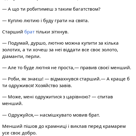
— А що ти робитимеш з таким багатством?
— Куплю лютию і буду грати на свята.
Старший
брат
тільки зітхнув.
— Подумай, дуршо, лютню можна купити за кілька
золотих, а ти хочеш за неї віддати все своє золото,
діаманти, перли.
— Але то буде лютня не проста,— правив своєї менший.
— Роби, як знаєш! — відмахнувся старший.— А краще б
ти одружився! Хозяйство завів.
— Може, мені одружитися з царівною? — спитав
менший.
— Одружуйся,— насмішкувато мовив брат.
Менший пішов до крамниці і виклав перед крамарем
усе своє добро.