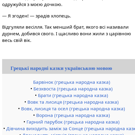
одружуйся з моєю дочкою.
— Я згоден! — зрадів хлопець.
Відгуляли весілля. Так менший брат, якого всі називали
дурнем, добився свого. І щасливо вони жили з царівною
весь свій вік.
Грецькі народні казки українською мовою
Барвінок (грецька народна казка)
•
Безхвоста (грецька народна казка)
•
Брати (грецька народна казка)
•
Вовк та лисиця (грецька народна казка)
•
Вовк, лисиця та осел (грецька народна казка)
•
Ворона (грецька народна казка)
•
Гарний парубок (грецька народна казка)
•
Дівчина виходить заміж за Сонце (грецька народна каз