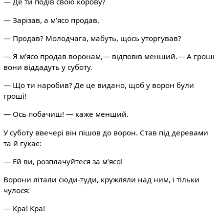
— Де ти подів свою корову?
— Зарізав, а м’ясо продав.
— Продав? Молодчага, мабуть, щось уторгував?
— Я м’ясо продав воронам,— відповів менший.— А гроші
вони віддадуть у суботу.
— Що ти наробив? Де це видано, щоб у ворон були
гроші!
— Ось побачиш! — каже менший.
У суботу ввечері він пішов до ворон. Став під деревами
та й гукає:
— Ей ви, розплачуйтеся за м’ясо!
Ворони літали сюди-туди, кружляли над ним, і тільки
чулося:
— Кра! Кра!