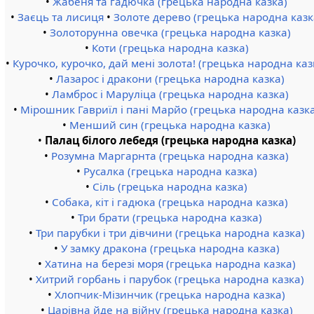
•
Жабеня та гадючка (грецька народна казка)
•
Заєць та лисиця
•
Золоте дерево (грецька народна казк
•
Золоторунна овечка (грецька народна казка)
•
Коти (грецька народна казка)
•
Курочко, курочко, дай мені золота! (грецька народна каз
•
Лазарос і дракони (грецька народна казка)
•
Ламброс і Маруліца (грецька народна казка)
•
Мірошник Гавриїл і пані Марйо (грецька народна казк
•
Менший син (грецька народна казка)
•
Палац білого лебедя (грецька народна казка)
•
Розумна Маргарнта (грецька народна казка)
•
Русалка (грецька народна казка)
•
Сіль (грецька народна казка)
•
Собака, кіт і гадюка (грецька народна казка)
•
Три брати (грецька народна казка)
•
Три парубки і три дівчини (грецька народна казка)
•
У замку дракона (грецька народна казка)
•
Хатина на березі моря (грецька народна казка)
•
Хитрий горбань і парубок (грецька народна казка)
•
Хлопчик-Мізинчик (грецька народна казка)
•
Царівна йде на війну (грецька народна казка)