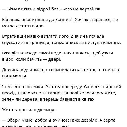
— Біжи витягни відро і без нього не вертайся!
Бідолаха знову пішла до криниці. Хоч як старалася, не
могла дістати відро.
Втративши надію витягти його, дівчина почала
спускатися в криницю, тримаючись за виступи каміння.
Вже дісталася до самої води, нахилилась, щоб узяти
відро, коли бачить — двері.
Дівчина відчинила їх і опинилася на стежці, що вела в
підземелля.
Ішла вона потемки. Раптом попереду з’явився широкий
прохід. Стало ясно та гарно. На полі колосилося жито,
зеленіли дерева, вітерець бавився в квітах.
Жито запросило дівчину:
— Збери мене, добра дівчино! Я вже дозріло. А серпа
візьми он там, під шовковицею.