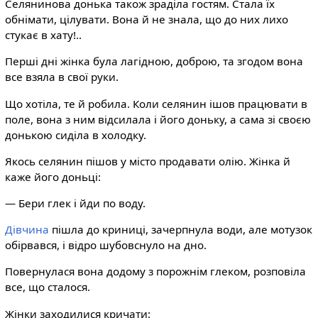
Селянинова донька також зраділа гостям. Стала їх
обнімати, цілувати. Вона й не знала, що до них лихо
стукає в хату!..
Перші дні жінка була лагідною, доброю, та згодом вона
все взяла в свої руки.
Що хотіла, те й робила. Коли селянин ішов працювати в
поле, вона з ним відсилала і його доньку, а сама зі своєю
донькою сиділа в холодку.
Якось селянин пішов у місто продавати олію. Жінка й
каже його доньці:
— Бери глек і йди по воду.
Дівчина
пішла до криниці, зачерпнула води, але мотузок
обірвався, і відро шубовснуло на дно.
Повернулася вона додому з порожнім глеком, розповіла
все, що сталося.
Жінки заходилися кричати: