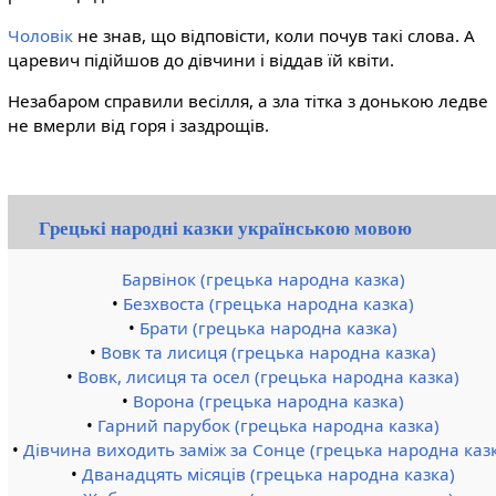
Чоловік
не знав, що відповісти, коли почув такі слова. А
царевич підійшов до дівчини і віддав їй квіти.
Незабаром справили весілля, а зла тітка з донькою ледве
не вмерли від горя і заздрощів.
Грецькі народні казки українською мовою
Барвінок (грецька народна казка)
•
Безхвоста (грецька народна казка)
•
Брати (грецька народна казка)
•
Вовк та лисиця (грецька народна казка)
•
Вовк, лисиця та осел (грецька народна казка)
•
Ворона (грецька народна казка)
•
Гарний парубок (грецька народна казка)
•
Дівчина виходить заміж за Сонце (грецька народна каз
•
Дванадцять місяців (грецька народна казка)