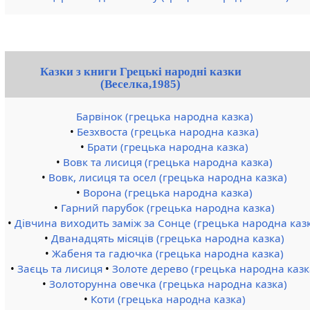
Казки з книги Грецькі народні казки
(Веселка,1985)
Барвінок (грецька народна казка)
•
Безхвоста (грецька народна казка)
•
Брати (грецька народна казка)
•
Вовк та лисиця (грецька народна казка)
•
Вовк, лисиця та осел (грецька народна казка)
•
Ворона (грецька народна казка)
•
Гарний парубок (грецька народна казка)
•
Дівчина виходить заміж за Сонце (грецька народна каз
•
Дванадцять місяців (грецька народна казка)
•
Жабеня та гадючка (грецька народна казка)
•
Заєць та лисиця
•
Золоте дерево (грецька народна казк
•
Золоторунна овечка (грецька народна казка)
•
Коти (грецька народна казка)