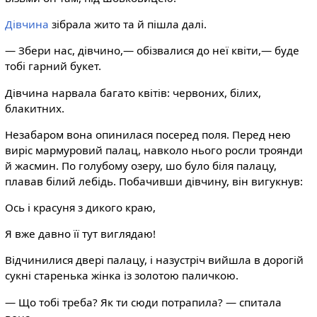
Дівчина
зібрала жито та й пішла далі.
— Збери нас, дівчино,— обізвалися до неї квіти,— буде
тобі гарний букет.
Дівчина нарвала багато квітів: червоних, білих,
блакитних.
Незабаром вона опинилася посеред поля. Перед нею
виріс мармуровий палац, навколо нього росли троянди
й жасмин. По голубому озеру, шо було біля палацу,
плавав білий лебідь. Побачивши дівчину, він вигукнув:
Ось і красуня з дикого краю,
Я вже давно її тут виглядаю!
Відчинилися двері палацу, і назустріч вийшла в дорогій
сукні старенька жінка із золотою паличкою.
— Що тобі треба? Як ти сюди потрапила? — спитала