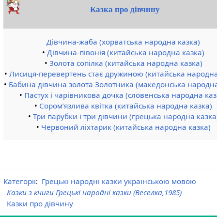
Казка про дівчину
Дівчина-жаба (хорватська народна казка)
•
Дівчина-півонія (китайська народна казка)
•
Золота сопілка (китайська народна казка)
•
Лисиця-перевертень стає дружиною (китайська народна
•
Бабина дівчина золота Золотника (македонська народна
•
Пастух і чарівникова дочка (словенська народна каз
•
Сором’язлива квітка (китайська народна казка)
•
Три парубки і три дівчини (грецька народна казка
•
Червоний ліхтарик (китайська народна казка)
Категорії
:
Грецькі народні казки українською мовою
Казки з книги Грецькі народні казки (Веселка,1985)
Казки про дівчину