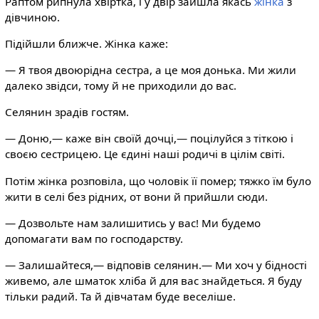
Раптом рипнула хвіртка, і у двір зайшла якась
жінка
з
дівчиною.
Підійшли ближче. Жінка каже:
— Я твоя двоюрідна сестра, а це моя донька. Ми жили
далеко звідси, тому й не приходили до вас.
Селянин зрадів гостям.
— Доню,— каже він своїй дочці,— поцілуйся з тіткою і
своєю сестрицею. Це єдині наші родичі в цілім світі.
Потім жінка розповіла, що чоловік її помер; тяжко їм було
жити в селі без рідних, от вони й прийшли сюди.
— Дозвольте нам залишитись у вас! Ми будемо
допомагати вам по господарству.
— Залишайтеся,— відповів селянин.— Ми хоч у бідності
живемо, але шматок хліба й для вас знайдеться. Я буду
тільки радий. Та й дівчатам буде веселіше.