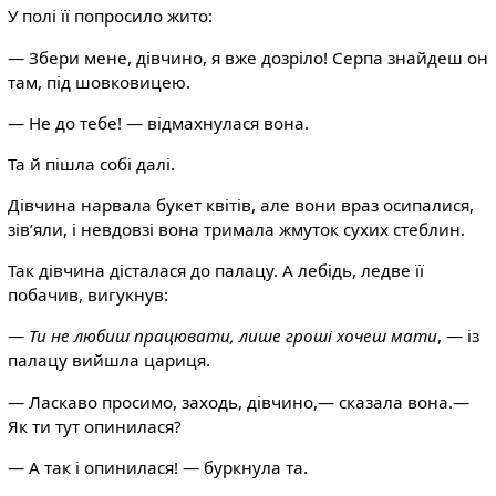
У полі її попросило жито:
— Збери мене, дівчино, я вже дозріло! Серпа знайдеш он
там, під шовковицею.
— Не до тебе! — відмахнулася вона.
Та й пішла собі далі.
Дівчина нарвала букет квітів, але вони враз осипалися,
зів’яли, і невдовзі вона тримала жмуток сухих стеблин.
Так дівчина дісталася до палацу. А лебідь, ледве її
побачив, вигукнув:
—
Ти не любиш працювати, лише гроші хочеш мати
, — із
палацу вийшла цариця.
— Ласкаво просимо, заходь, дівчино,— сказала вона.—
Як ти тут опинилася?
— А так і опинилася! — буркнула та.