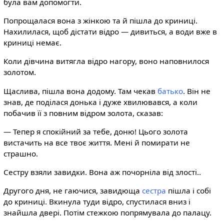
була вам допомогти.
Попрощалася вона з жінкою та й пішла до криниці.
Нахилилася, щоб дістати відро — дивиться, а води вже в
криниці немає.
Коли дівчина витягла відро нагору, воно наповнилося
золотом.
Щаслива, пішла вона додому. Там чекав
батько
. Він не
знав, де поділася донька і дуже хвилювався, а коли
побачив її з повним відром золота, сказав:
— Тепер я спокійний за тебе, доню! Цього золота
вистачить на все твоє життя. Мені й помирати не
страшно.
Сестру взяли завидки. Вона аж почорніла від злості..
Другого дня, не гаючися, завидюща
сестра
пішла і собі
до криниці. Вкинула туди відро, спустилася вниз і
знайшла двері. Потім стежкою попрямувала до палацу.