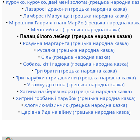
•
Курочко, курочко, дай мені золота! (грецька народна каз
•
Лазарос і дракони (грецька народна казка)
•
Ламброс і Маруліца (грецька народна казка)
•
Мірошник Гавриїл і пані Марйо (грецька народна казк
•
Менший син (грецька народна казка)
•
Палац білого лебедя (грецька народна казка)
•
Розумна Маргарнта (грецька народна казка)
•
Русалка (грецька народна казка)
•
Сіль (грецька народна казка)
•
Собака, кіт і гадюка (грецька народна казка)
•
Три брати (грецька народна казка)
•
Три парубки і три дівчини (грецька народна казка)
•
У замку дракона (грецька народна казка)
•
Хатина на березі моря (грецька народна казка)
•
Хитрий горбань і парубок (грецька народна казка)
•
Хлопчик-Мізинчик (грецька народна казка)
•
Царівна йде на війну (грецька народна казка)