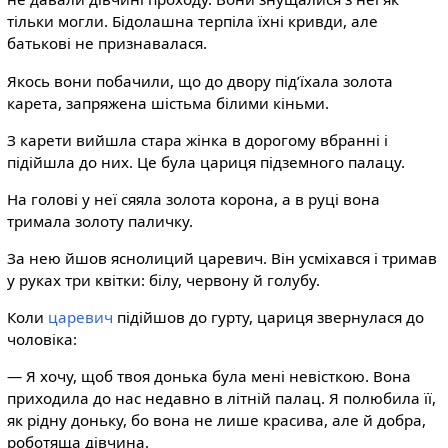
тільки могли. Бідолашна терпіла їхні кривди, але
батькові не признавалася.
Якось вони побачили, що до двору під’їхала золота
карета, запряжена шістьма білими кіньми.
З карети вийшла стара жінка в дорогому вбранні і
підійшла до них. Це була цариця підземного палацу.
На голові у неї сяяла золота корона, а в руці вона
тримала золоту паличку.
За нею йшов яснолиций царевич. Він усміхався і тримав
у руках три квітки: білу, червону й голубу.
Коли
царевич
підійшов до гурту, цариця звернулася до
чоловіка:
— Я хочу, щоб твоя донька була мені невісткою. Вона
приходила до нас недавно в літній палац. Я полюбила її,
як рідну доньку, бо вона не лише красива, але й добра,
роботяща дівчина.