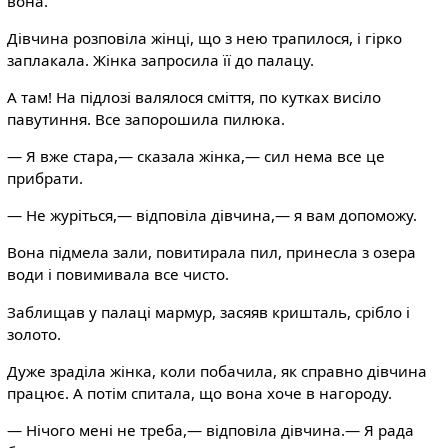
вона.
Дівчина розповіла жінці, що з нею трапилося, і гірко
заплакала. Жінка запросила її до палацу.
А там! На підлозі валялося сміття, по кутках висіло
павутиння. Все запорошила пилюка.
— Я вже стара,— сказала жінка,— сил нема все це
прибрати.
— Не журіться,— відповіла дівчина,— я вам допоможу.
Вона підмела зали, повитирала пил, принесла з озера
води і повимивала все чисто.
Заблищав у палаці мармур, засяяв кришталь, срібло і
золото.
Дуже зраділа жінка, коли побачила, як справно дівчина
працює. А потім спитала, що вона хоче в нагороду.
— Нічого мені не треба,— відповіла дівчина.— Я рада