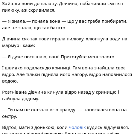
Зайшли вони до палацу. Дівчина, побачивши сміття і
пилюку, аж скривилася.
— Я знала,— почала вона,— що у вас треба прибирати,
але не знала, що так багато.
Дівчина сяк-так повитирала пилюку, хлюпнула води на
мармур і каже:
— Я дуже поспішаю, пані! Приготуйте мені золото.
І швидко подалася до криниці. Там вона знайшла своє
відро. Але тільки підняла його нагору, відро наповнилося
водою.
Розгнівана дівчина кинула відро назад у криницю і
гайнула додому.
— Ти нам не сказала всю правду! — напосілася вона на
сестру.
Відтоді мати з донькою, коли
чоловік
кудись відлучався,
не давали дівчині проходу. Вони знущалися з неї як