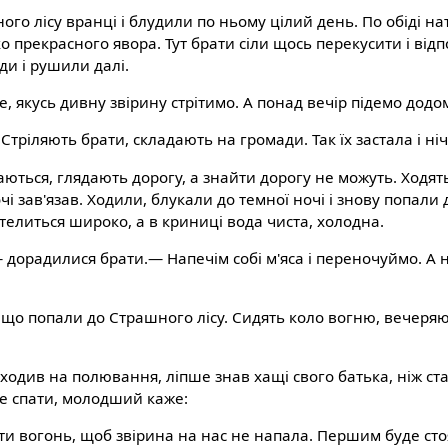
ого лісу вранці і блудили по ньому цілий день. По обіді 
о прекрасного явора. Тут брати сіли щось перекусити і від
оди і рушили далі.
, якусь дивну звірину стрітимо. А понад вечір підемо додо
 Стріляють брати, складають на громади. Так їх застала і ніч
ються, глядають дорогу, а знайти дорогу не можуть. Ходять
очі зав'язав. Ходили, блукали до темної ночі і знову попали 
стелиться широко, а в криниці вода чиста, холодна.
 дорадилися брати.— Напечім собі м'яса і переночуймо. А н
 що попали до Страшного лісу. Сидять коло вогню, вечеряю
одив на полювання, ліпше знав хащі свого батька, ніж ста
же спати, молодший каже:
и вогонь, щоб звірина на нас не напала. Першим буде сто