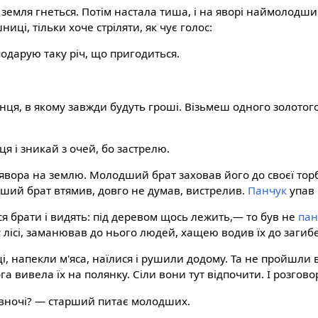
ж земля гнеться. Потім настала тиша, і на яворі наймолодш
ниці, тільки хоче стріляти, як чує голос:
 подарую таку річ, що пригодиться.
?
нця, в якому завжди будуть гроші. Візьмеш одного золотого
я і зникай з очей, бо застрелю.
явора на землю. Молодший брат заховав його до своєї тор
ший брат втямив, довго не думав, вистрелив.
Панчук
упав 
я брати і видять: під деревом щось лежить,— то був не
пан
лісі, заманював до нього людей, хащею водив їх до загибе
, напекли м'яса, наїлися і рушили додому. Та не пройшли во
а вивела їх на полянку. Сіли вони тут відпочити. І розгово
 вночі? — старший питає молодших.