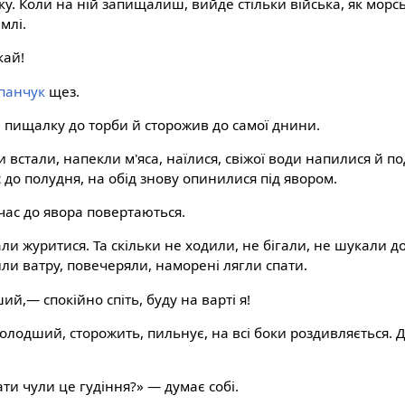
. Коли на ній запищалиш, вийде стільки війська, як морськ
млі.
кай!
панчук
щез.
 пищалку до торби й сторожив до самої днини.
и встали, напекли м'яса, наїлися, свіжої води напилися й 
 до полудня, на обід знову опинилися під явором.
 час до явора повертаються.
и журитися. Та скільки не ходили, не бігали, не шукали до
или ватру, повечеряли, наморені лягли спати.
й,— спокійно спіть, буду на варті я!
лодший, сторожить, пильнує, на всі боки роздивляється. Д
ати чули це гудіння?» — думає собі.