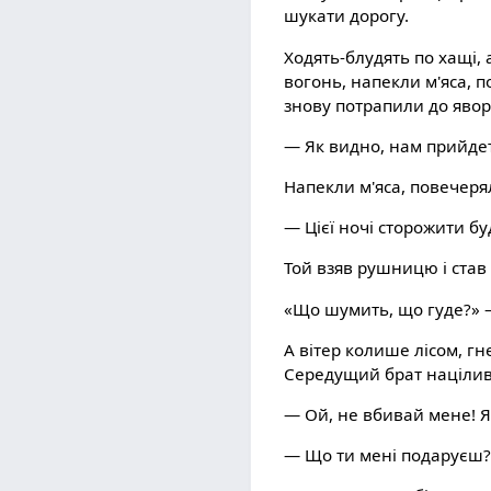
шукати дорогу.
Ходять-блудять по хащі, 
вогонь, напекли м'яса, 
знову потрапили до явор
— Як видно, нам прийдеть
Напекли м'яса, повечеря
— Цієї ночі сторожити б
Той взяв рушницю і став 
«Що шумить, що гуде?» —
А вітер колише лісом, гне
Середущий брат націливс
— Ой, не вбивай мене! Я
— Що ти мені подаруєш