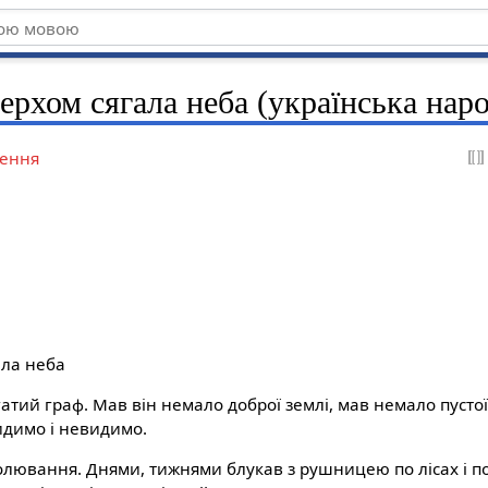
ерхом сягала неба (українська наро
ення
ала неба
атий граф. Мав він немало доброї землі, мав немало пустої, 
идимо і невидимо.
лювання. Днями, тижнями блукав з рушницею по лісах і по