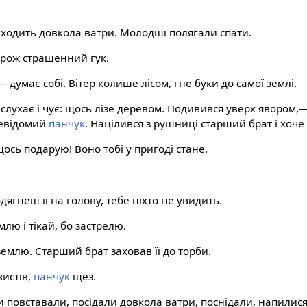
ходить довкола ватри. Молодші полягали спати.
торож страшенний гук.
 думає собі. Вітер колише лісом, гне буки до самої землі.
слухає і чує: щось лізе деревом. Подивився уверх явором,—
невідомий
панчук
. Націлився з рушниці старший брат і хоче 
 щось подарую! Воно тобі у пригоді стане.
?
дягнеш її на голову, тебе ніхто не увидить.
лю і тікай, бо застрелю.
емлю. Старший брат заховав її до торби.
вистів,
панчук
щез.
и повставали, посідали довкола ватри, поснідали, напилис