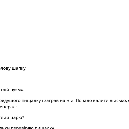
лову шапку.
твій чуємо.
редущого пищалку і заграв на ній. Почало валити військо, я
генерал:
тлий царю?
ільки перевіряю пищалку.