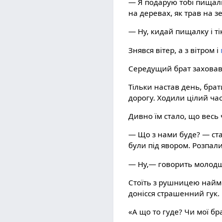
— Я подарую тобі пищалку
на деревах, як трав на зе
— Ну, кидай пищалку і ті
Знявся вітер, а з вітром і
Середущий брат заховав
Тільки настав день, брат
дорогу. Ходили цілий час
Дивно їм стало, що весь
— Що з нами буде? — стал
були під явором. Розпал
— Ну,— говорить молодши
Стоїть з рушницею наймо
донісся страшенний гук.
«А що то гуде? Чи мої бр