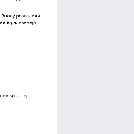
м. Знову розпалили
 вечора. Увечері
'явився
панчук
.