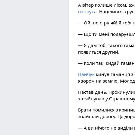
А вітер колише лісом, а
панчука
. Націлився з руш
— Ой, не стріляй! Я тобі
— Що ти мені подаруєш
— Я дам тобі такого гама
появиться другий.
— Коли так, кидай гаманц
Панчук
кинув гаманця з 
явором на землю. Молод
Настав день. Прокинулис
хазяйнував у Страшному 
Брати помилися з криниці
знайшли дорогу. Ця дорог
— А ви нічого не виділи