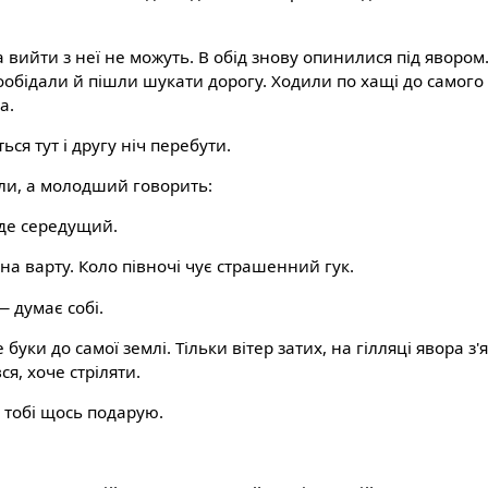
а вийти з неї не можуть. В обід знову опинилися під яворо
пообідали й пішли шукати дорогу. Ходили по хащі до самого
а.
ся тут і другу ніч перебути.
ли, а молодший говорить:
уде середущий.
на варту. Коло півночі чує страшенний гук.
 думає собі.
 буки до самої землі. Тільки вітер затих, на гілляці явора з
я, хоче стріляти.
 тобі щось подарую.
?