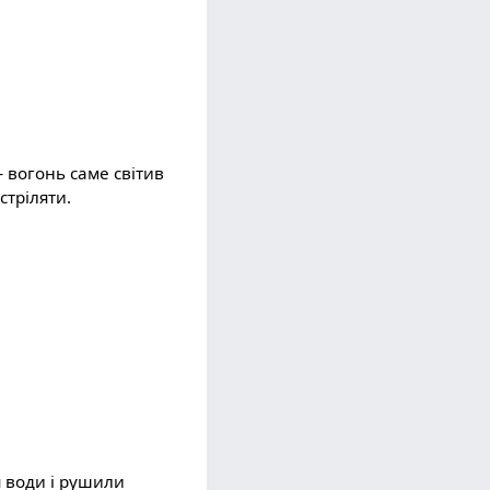
 вогонь саме світив
стріляти.
я води і рушили