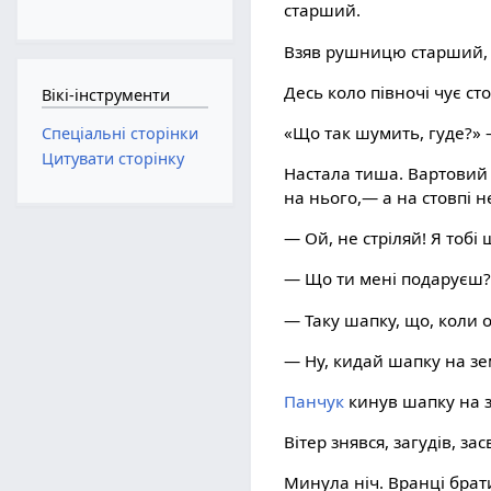
старший.
Взяв рушницю старший, 
Десь коло півночі чує с
Вікі-інструменти
«Що так шумить, гуде?» —
Спеціальні сторінки
Цитувати сторінку
Настала тиша. Вартовий 
на нього,— а на стовпі 
— Ой, не стріляй! Я тобі
— Що ти мені подаруєш
— Таку шапку, що, коли о
— Ну, кидай шапку на зем
Панчук
кинув шапку на з
Вітер знявся, загудів, зас
Минула ніч. Вранці брат