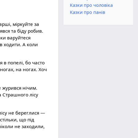
Казки про чоловіка
Казки про панів
арші, міркуйте за
вся та біду робив.
ьки варуйтеся
ів ходити. А коли
 в попелі, бо часто
 ногах, на ногах. Хоч
е журився нічим.
а Страшного лісу
лісу не береглися —
стільки, що під
ніколи не заходили,