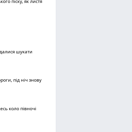
ого піску, як листя
подалися шукати
роги, під ніч знову
есь коло півночі