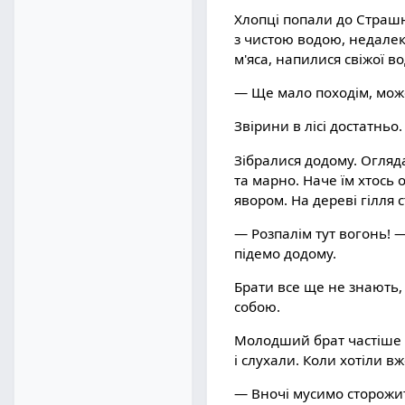
Хлопці попали до Страшн
з чистою водою, недалек
м'яса, напилися свіжої в
— Ще мало походім, може
Звірини в лісі достатньо.
Зібралися додому. Огляда
та марно. Наче їм хтось 
явором. На дереві гілля 
— Розпалім тут вогонь! —
підемо додому.
Брати все ще не знають,
собою.
Молодший брат частіше х
і слухали. Коли хотіли в
— Вночі мусимо сторожит