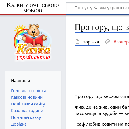
Казки українською
мовою
Про гору, що в
Сторінка
Обговор
Навігація
Головна сторінка
Про гору, що верхом сяг
Казкові новини
Нові казки сайту
Жив, де не жив, один баг
Казочка години
пасовища, а худоби — в
Почитай казку
Граф любив ходити на по
Довідка