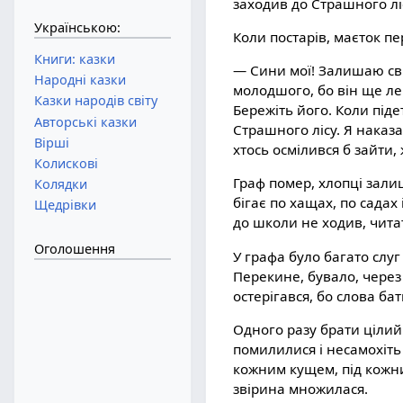
заходив до Страшного ліс
Українською:
Коли постарів, маєток пе
Книги: казки
— Сини мої! Залишаю свій
Народні казки
молодшого, бо він ще ле
Казки народів світу
Бережіть його. Коли піде
Авторські казки
Страшного лісу. Я наказа
Вірші
хтось осмілився б зайти,
Колискові
Граф помер, хлопці зали
Колядки
бігає по хащах, по садах 
Щедрівки
до школи не ходив, чита
Оголошення
У графа було багато слу
Перекине, бувало, через
остерігався, бо слова бат
Одного разу брати цілий
помилилися і несамохіть 
кожним кущем, під кож
звірина множилася.