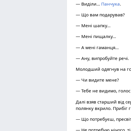
— Виділи...
Панчука
.
— Що вам подарував?
— Мені шапку...
— Мені пищалку...
— А мені гаманця...
— Ану, випробуйте речі.
Молодший одягнув на го
— Чи видите мене?
— Тебе не видимо, голос 
Далі взяв старший від се
полянку вкрило. Прибіг 
— Що потребуєш, пресві
— Не потребую нічого, т