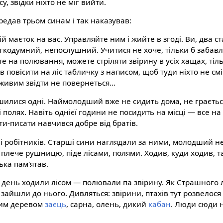
у, звідки ніхто не міг вийти.
редав трьом синам і так наказував:
 маєток на вас. Управляйте ним і жийте в згоді. Ви, два ст
гкодумний, непослушний. Учитися не хоче, тільки б забавля
те на полювання, можете стріляти звірину в усіх хащах, тіл
в повісити на ліс табличку з написом, щоб туди ніхто не см
 живим звідти не повернеться...
шилися одні. Наймолодший вже не сидить дома, не грається
і полях. Навіть однієї години не посидить на місці — все на
ти-писати навчився добре від братів.
г і робітників. Старші сини наглядали за ними, молодший н
 плече рушницю, піде лісами, полями. Ходив, куди ходив, т
ька пам'ятав.
 день ходили лісом — полювали па звірину. Як Страшного 
зайшли до нього. Дивляться: звірини, птахів тут розвелося 
ним деревом
заєць
, сарна, олень, дикий
кабан
. Люди сюди 