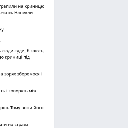
натрапили на криницю
почити. Напекли
му.
.
 сюди-туди, бігають,
до криниці під
а зорях зберемося і
ть і говорять між
рші. Тому вони його
яти на стражі