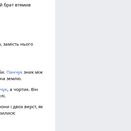
ий брат втямив
, замість нього
би.
Панчук
зник між
на землю.
чук
, а чортик. Він
лі.
ни і двох верст, як
рилися: