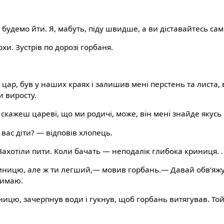
о будемо йти. Я, мабуть, піду швидше, а ви діставайтесь самі
хи. Зустрів по дорозі горбаня.
цар, був у наших краях і залишив мені перстень та листа, 
и виросту.
 скажеш цареві, що ми родичі, може, він мені знайде якусь 
 вас діти? — відповів хлопець.
Захотіли пити. Коли бачать — неподалік глибока криниця. .
риницю, але ж ти легший,— мовив горбань.— Давай обв’яжу
тримаю.
ницю, зачерпнув води і гукнув, щоб горбань витягував. Той