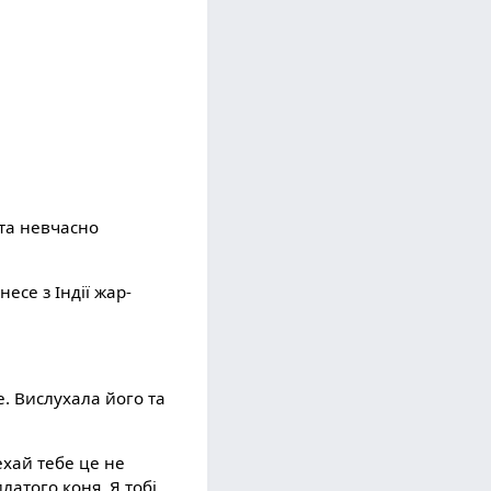
 та невчасно
есе з Індії жар-
е. Вислухала його та
ехай тебе це не
латого коня. Я тобі