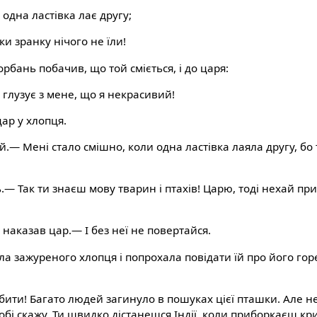
одна ластівка лає другу;
ки зранку нічого не їли!
рбань побачив, що той сміється, і до царя:
глузує з мене, що я некрасивий!
ар у хлопця.
й.— Мені стало смішно, коли одна ластівка лаяла другу, бо
.
— Так ти знаєш мову тварин і птахів! Царю, тоді нехай прин
наказав цар.— І без неї не повертайся.
а зажуреного хлопця і попрохала повідати їй про його гор
бити! Багато людей загинуло в пошуках цієї пташки. Але н
тобі скажу. Ти швидко дістанешся Індії, коли приборкаєш кри