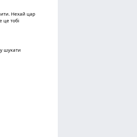
бити. Нехай цар
е це тобі
ду шукати