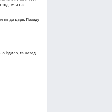
т тоді мчи на
летів до царя. Позаду
ю їздило, та назад