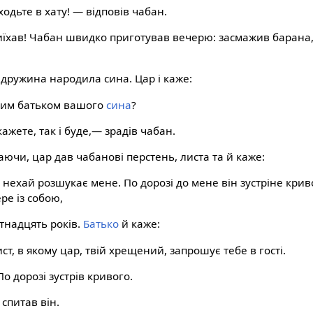
одьте в хату! — відповів чабан.
їхав! Чабан швидко приготував вечерю: засмажив барана, 
а дружина народила сина. Цар і каже:
ним батьком вашого
сина
?
ажете, так і буде,— зрадів чабан.
аючи, цар дав чабанові перстень, листа та й каже:
 нехай розшукає мене. По дорозі до мене він зустріне криво
ре із собою,
тнадцять років.
Батько
й каже:
ист, в якому цар, твій хрещений, запрошує тебе в гості.
По дорозі зустрів кривого.
спитав він.