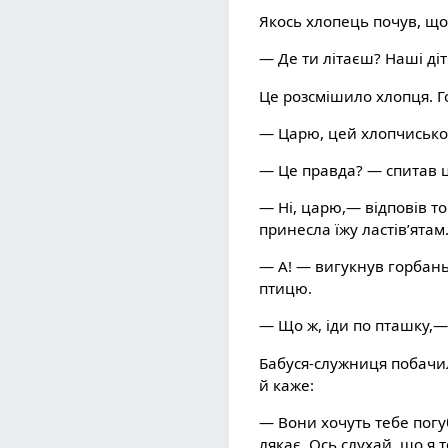
Якось хлопець почув, що 
— Де ти літаєш? Наші діт
Це розсмішило хлопця. Го
— Царю, цей хлопчисько 
— Це правда? — спитав ц
— Ні, царю,— відповів то
принесла їжу ластів’ятам
— А! — вигукнув горбань.
птицю.
— Що ж, іди по пташку,— 
Бабуся-служниця побачил
й каже:
— Вони хочуть тебе погу
лякає. Ось слухай, що я 