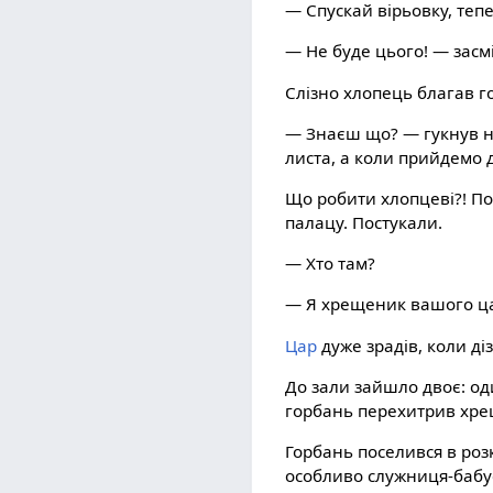
— Спускай вірьовку, тепе
— Не буде цього! — засм
Слізно хлопець благав го
— Знаєш що? — гукнув на
листа, а коли прийдемо д
Що робити хлопцеві?! Пог
палацу. Постукали.
— Хто там?
— Я хрещеник вашого цар
Цар
дуже зрадів, коли д
До зали зайшло двоє: од
горбань перехитрив хрещ
Горбань поселився в роз
особливо служниця-бабуся