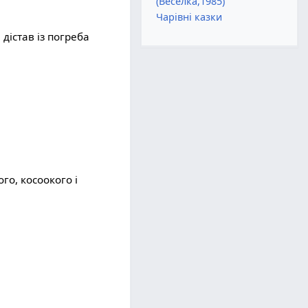
(Веселка,1985)
Чарівні казки
дістав із погреба
го, косоокого і