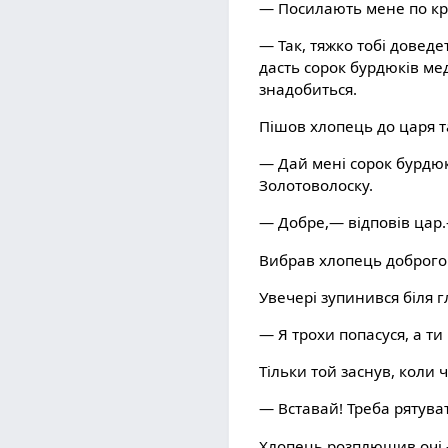
— Посилають мене по кр
— Так, тяжко тобі довед
дасть сорок бурдюків мед
знадобиться.
Пішов хлопець до царя т
— Дай мені сорок бурдюкі
Золотоволоску.
— Добре,— відповів цар
Вибрав хлопець доброго 
Увечері зупинився біля г
— Я трохи попасуся, а ти
Тільки той заснув, коли ч
— Вставай! Треба рятува
Хлопець розплющив очі —