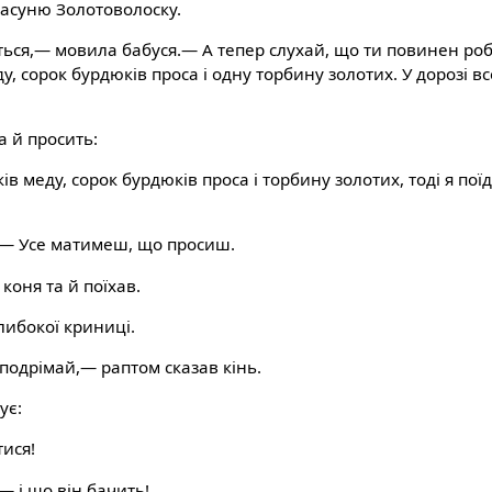
асуню Золотоволоску.
еться,— мовила бабуся.— А тепер слухай, що ти повинен ро
у, сорок бурдюків проса і одну торбину золотих. У дорозі вс
а й просить:
в меду, сорок бурдюків проса і торбину золотих, тоді я пої
.— Усе матимеш, що просиш.
коня та й поїхав.
либокої криниці.
 подрімай,— раптом сказав кінь.
ує:
тися!
 і що він бачить!