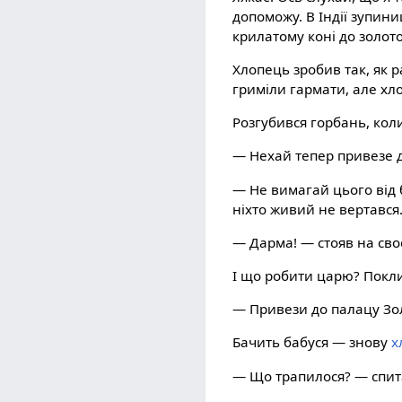
допоможу. В Індії зупини
крилатому коні до золот
Хлопець зробив так, як р
гриміли гармати, але хл
Розгубився горбань, кол
— Нехай тепер привезе д
— Не вимагай цього від 
ніхто живий не вертався
— Дарма! — стояв на св
І що робити царю? Покли
— Привези до палацу Зо
Бачить бабуся — знову
х
— Що трапилося? — спит