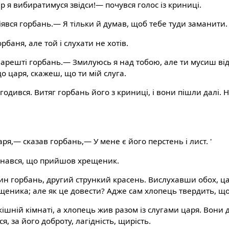
р я вибиратимуся звідси!— почувся голос із криниці.
іявся горбань.— Я тільки й думав, щоб тебе туди заманити.
рбаня, але той і слухати не хотів.
решті горбань.— Змилуюсь я над тобою, але ти мусиш від
о царя, скажеш, що ти мій слуга.
одився. Витяг горбань його з криниці, і вони пішли далі. 
я,— сказав горбань,— У мене є його перстень і лист. '
ізнався, що прийшов хрещеник.
ин горбань, другий стрункий красень. Вислухавши обох, ца
еника; але як це довести? Адже сам хлопець твердить, що 
кішній кімнаті, а хлопець жив разом із слугами царя. Вони
, за його доброту, лагідність, щирість.