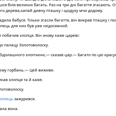
шся біля великих багать. Раз на три дні багаття згасають. О
ого дерева,хапай дивну пташку і щодуху мчи додому.
адила бабуся. Тільки згасли багаття, він викрав пташку і по
опець для них був уже недосяжний.
и побачив хлопця. Він знову каже цареві:
о палацу Золотоволоску.
бідолашного хлопчини,— сказав цар.— Багато по цю красун
.
оєму горбань.— Цей виживе.
кав хлопця та й каже.
лотоволоску.
лопець
зажурився.
ала вона.