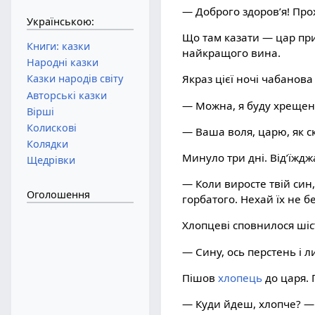
— Доброго здоров’я! Прох
Українською:
Що там казати — цар при
Книги: казки
найкращого вина.
Народні казки
Казки народів світу
Якраз цієї ночі чабанов
Авторські казки
— Можна, я буду хреще
Вірші
Колискові
— Ваша воля, царю, як ск
Колядки
Минуло три дні. Від’їждж
Щедрівки
— Коли виросте твій син,
Оголошення
горбатого. Нехай їх не бе
Хлопцеві сповнилося шіс
— Сину, ось перстень і л
Пішов
хлопець
до царя. 
— Куди йдеш, хлопче? — 