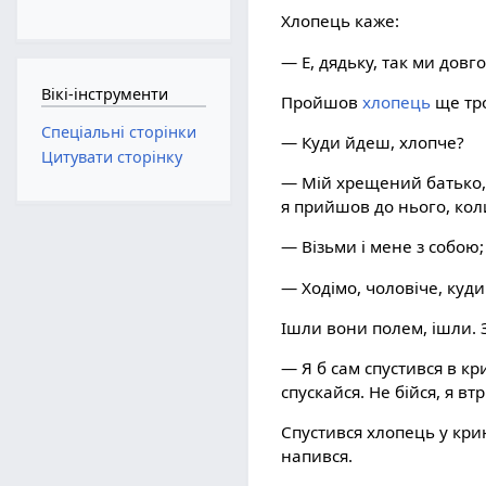
Хлопець каже:
— Е, дядьку, так ми довг
Вікі-інструменти
Пройшов
хлопець
ще тро
Спеціальні сторінки
— Куди йдеш, хлопче?
Цитувати сторінку
— Мій хрещений батько, 
я прийшов до нього, кол
— Візьми і мене з собою;
— Ходімо, чоловіче, куди
Ішли вони полем, ішли. 
— Я б сам спустився в к
спускайся. Не бійся, я в
Спустився хлопець у кри
напився.