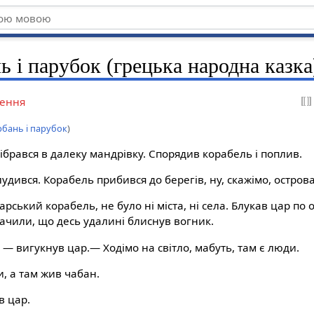
 і парубок (грецька народна казка
ення
рбань і парубок
)
 зібрався в далеку мандрівку. Спорядив корабель і поплив.
удився. Корабель прибився до берегів, ну, скажімо, острова
рський корабель, не було ні міста, ні села. Блукав цар по о
ачили, що десь удалині блиснув вогник.
 — вигукнув цар.— Ходімо на світло, мабуть, там є люди.
, а там жив чабан.
в цар.