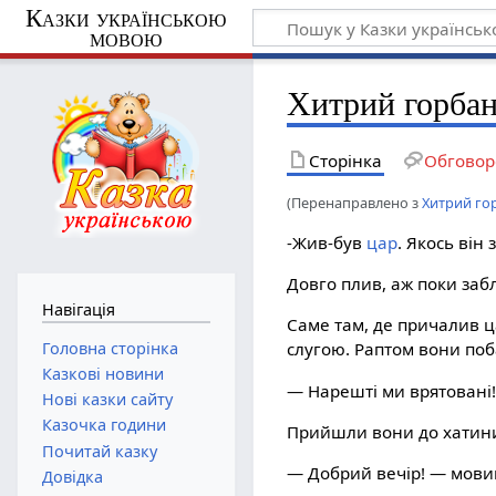
Казки українською
мовою
Хитрий горбань
Сторінка
Обговор
(Перенаправлено з
Хитрий го
-Жив-був
цар
. Якось він
Довго плив, аж поки забл
Навігація
Саме там, де причалив ца
Головна сторінка
слугою. Раптом вони поб
Казкові новини
— Нарешті ми врятовані!
Нові казки сайту
Казочка години
Прийшли вони до хатини
Почитай казку
— Добрий вечір! — мови
Довідка