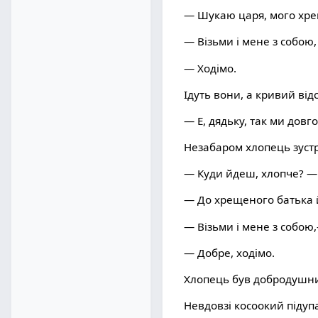
— Шукаю царя, мого хре
— Візьми і мене з собою,
— Ходімо.
Ідуть вони, а кривий від
— Е, дядьку, так ми довг
Незабаром хлопець зустр
— Куди йдеш, хлопче? — 
— До хрещеного батька й
— Візьми і мене з собою
— Добре, ходімо.
Хлопець був добродушним
Невдовзі косоокий підупа