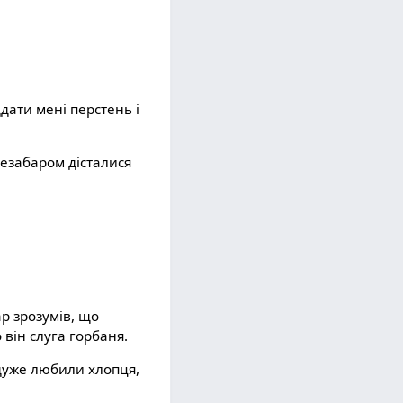
дати мені перстень і
Незабаром дісталися
р зрозумів, що
він слуга горбаня.
 дуже любили хлопця,