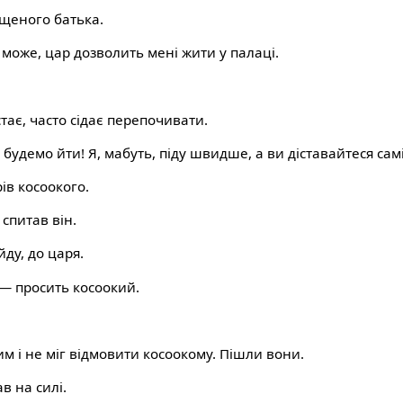
щеного батька.
 може, цар дозволить мені жити у палаці.
стає, часто сідає перепочивати.
о будемо йти! Я, мабуть, піду швидше, а ви діставайтеся самі
ів косоокого.
спитав він.
ду, до царя.
,— просить косоокий.
 і не міг відмовити косоокому. Пішли вони.
в на силі.