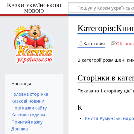
Казки українською
мовою
Категорія:Кни
Категорія
Обгово
В категорії розмішені к
Сторінки в кате
Навігація
Показано 1 сторінку цієї ка
Головна сторінка
Казкові новини
К
Нові казки сайту
Казочка години
Книга:Румунські наро
Почитай казку
Довідка